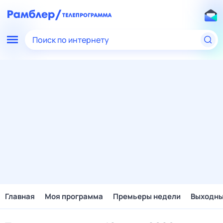
Поиск по интернету
Главная
Моя программа
Премьеры недели
Выходн