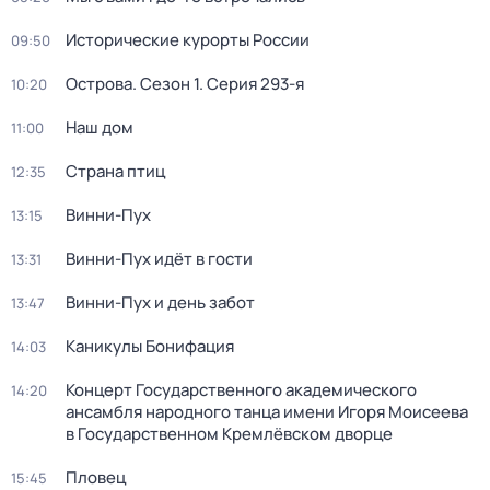
Исторические курорты России
09:50
Острова
. Сезон 1
. Серия 293-я
10:20
Наш дом
11:00
Страна птиц
12:35
Винни-Пух
13:15
Винни-Пух идёт в гости
13:31
Винни-Пух и день забот
13:47
Каникулы Бонифация
14:03
Концерт Государственного академического
14:20
ансамбля народного танца имени Игоря Моисеева
в Государственном Кремлёвском дворце
Пловец
15:45