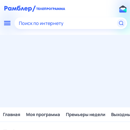
Поиск по интернету
Главная
Моя программа
Премьеры недели
Выходн