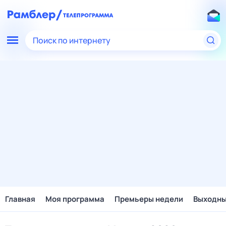
Поиск по интернету
Главная
Моя программа
Премьеры недели
Выходн