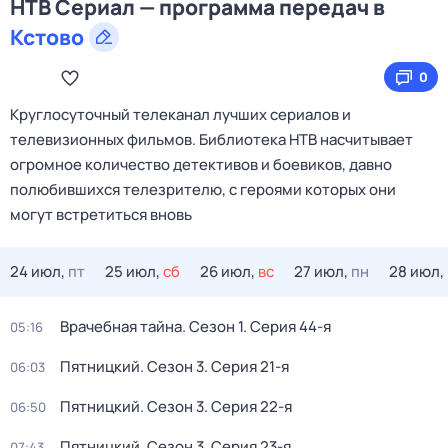
НТВ Сериал — программа передач в
Кстово
0
Круглосуточный телеканал лучших сериалов и
телевизионных фильмов. Библиотека НТВ насчитывает
огромное количество детективов и боевиков, давно
полюбившихся телезрителю, с героями которых они
могут встретиться вновь
24 июл,
пт
25 июл,
сб
26 июл,
вс
27 июл,
пн
28 июл,
Врачебная тайна
. Сезон 1
. Серия 44-я
05:16
Пятницкий
. Сезон 3
. Серия 21-я
06:03
Пятницкий
. Сезон 3
. Серия 22-я
06:50
Пятницкий
. Сезон 3
. Серия 23-я
07:43