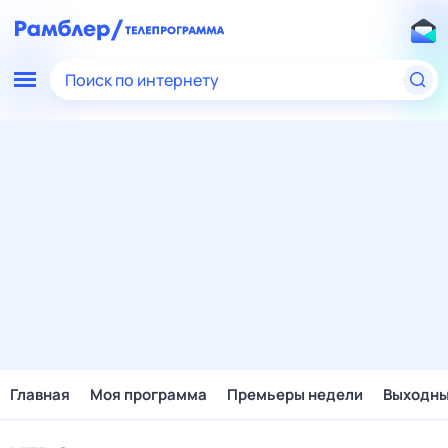
Поиск по интернету
Главная
Моя программа
Премьеры недели
Выходн