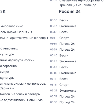
Смешанные единоборства. On
03:05
Трансляция из Таиланда
я К
Россия 24
.
Вести
05:00
 мирового кино
Экономика
05:07
олом цирка
. Серия 2-я
Вести
05:10
 камне. Архитектурные шедевры
Спорт
05:31
Погода 24
05:35
 о животных
Погода 24
05:39
 культуры
Вести
05:40
тные маршруты России
Экономика
05:45
и сорванца
Вести
05:48
в мире
Экономика
06:08
 культуры
Вести
06:11
ая жизнь римских легионеров
.
Спорт
06:18
 Серия 2-я
Экономика
06:23
Ожегов. Человек и словарь
Погода 24
06:32
ие ведут знатоки: Повинную
Погода 24
06:36