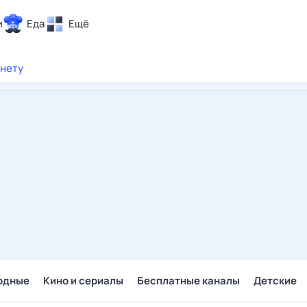
и
Еда
Ещё
Почта
рнету
ия и отдых
Поиск
Погода
ТВ-программа
и и тренды
 ситуации
 вместе
Помощь
одные
Кино и сериалы
Бесплатные каналы
Детские