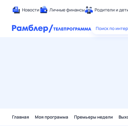
Новости
Личные финансы
Родители и дет
Здоровье
Поиск по инте
Развлечен
Дом и уют
Спорт
Карьера
Авто
Технологи
Жизненные
Сберегаем
Гороскопы
Главная
Моя программа
Премьеры недели
Вых