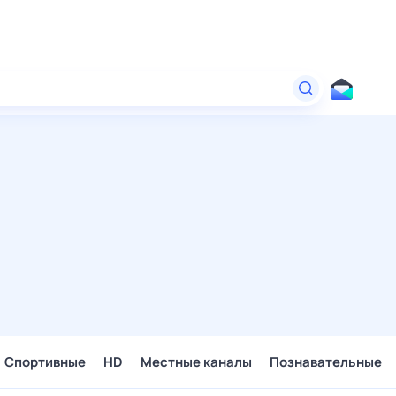
Спортивные
HD
Местные каналы
Познавательные