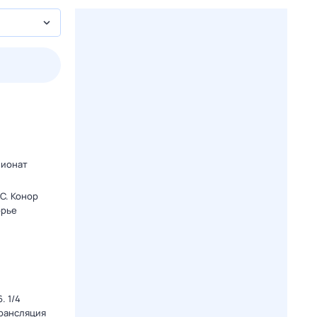
2 авг,
вс
3 авг,
пн
4 авг,
вт
5 авг,
ср
Вчера
Сегодня
пионат
C. Конор
орье
. 1/4
Трансляция