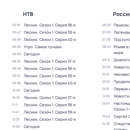
НТВ
Росси
Лесник
. Сезон 1
. Серия 38-я
Пешком..
05:18
06:30
Лесник
. Сезон 1
. Серия 39-я
Легенды
05:42
07:05
Лесник
. Сезон 1
. Серия 40-я
Под куп
06:06
07:35
Утро. Самое лучшее
Роман в
06:30
08:45
мира
Сегодня
08:00
Диалоги
09:15
Лесник
. Сезон 1
. Серия 37-я
08:25
Новости
10:00
Лесник
. Сезон 1
. Серия 38-я
08:48
Неизвес
10:15
Лесник
. Сезон 1
. Серия 39-я
09:12
Проделк
10:55
Лесник
. Сезон 1
. Серия 40-я
09:36
Первые 
12:10
Сегодня
10:00
Новости
12:30
Лесник
. Сезон 1
. Серия 37-я
10:35
Настоящ
12:45
Лесник
. Сезон 1
. Серия 38-я
11:11
Сезон 1
.
Лесник
. Сезон 1
. Серия 39-я
11:47
Сергей 
13:40
Лесник
. Сезон 1
. Серия 40-я
12:23
Следств
14:25
Сегодня
13:00
голову