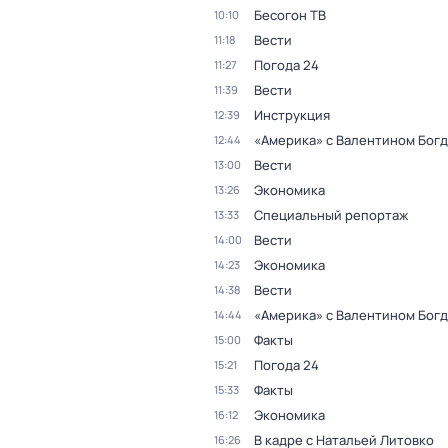
Бесогон ТВ
10:10
Вести
11:18
Погода 24
11:27
Вести
11:39
Инструкция
12:39
«Америка» с Валентином Бог
12:44
Вести
13:00
Экономика
13:26
Специальный репортаж
13:33
Вести
14:00
Экономика
14:23
Вести
14:38
«Америка» с Валентином Бог
14:44
Факты
15:00
Погода 24
15:21
Факты
15:33
Экономика
16:12
В кадре с Натальей Литовко
16:26