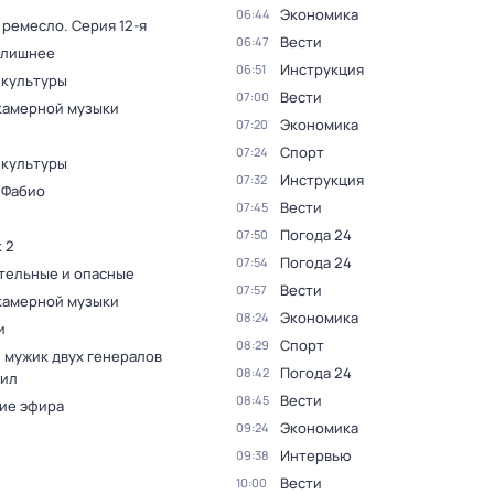
Экономика
06:44
 ремесло
. Серия 12-я
Вести
06:47
 лишнее
Инструкция
06:51
 культуры
Вести
07:00
камерной музыки
Экономика
07:20
Спорт
07:24
 культуры
Инструкция
07:32
 Фабио
Вести
07:45
Погода 24
07:50
 2
Погода 24
07:54
тельные и опасные
Вести
07:57
камерной музыки
Экономика
08:24
и
Спорт
08:29
 мужик двух генералов
Погода 24
08:42
ил
Вести
08:45
ие эфира
Экономика
09:24
Интервью
09:38
Вести
10:00