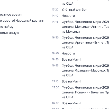
т
из США
Улётный футбол
13:20
Местное время
Новости
14:10
се вместе! Народный кастинг
Футбол. Чемпионат мира-2026
14:15
по найму
финала. Мексика - Англия. Тр
из Мексики
ходит замуж
Футбол. Чемпионат мира-2026
16:30
финала. Аргентина - Египет. 
из США
Новости
18:45
Все на Матч!
18:50
Футбол. Чемпионат мира-2026
19:55
финала. Франция - Марокко. 
из США
Все на Матч!
22:10
Футбол. Чемпионат мира-2026
23:00
финала. Испания - Бельгия. Т
из США
Все на Матч!
02:05