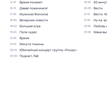
Время покажет
60 мину
14:15
18:00
Давай поженимся!
Вести
16:15
20:00
Мужское/Женское
Вести. 
17:05
21:10
Вечерние новости
Ну-ка, в
18:00
21:30
Большая игра
Любовь 
18:40
23:55
Поле чудес
Мама вы
19:45
03:20
Время
21:00
Минута тишины
21:45
Юбилейный концерт группы «Рондо»
22:45
Подкаст.Лаб
00:30