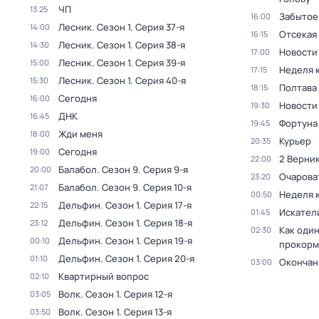
ЧП
13:25
Забытое
16:00
Лесник
. Сезон 1
. Серия 37-я
14:00
Отсекая
16:15
Лесник
. Сезон 1
. Серия 38-я
14:30
Новости
17:00
Лесник
. Сезон 1
. Серия 39-я
15:00
Неделя 
17:15
Лесник
. Сезон 1
. Серия 40-я
15:30
Полтава
18:15
Сегодня
16:00
Новости
19:30
ДНК
16:45
Фортуна
19:45
Жди меня
18:00
Курьер
20:35
Сегодня
19:00
2 Верник
22:00
Балабол
. Сезон 9
. Серия 9-я
20:00
Очарова
23:20
Балабол
. Сезон 9
. Серия 10-я
21:07
Неделя 
00:50
Дельфин
. Сезон 1
. Серия 17-я
22:15
Искател
01:45
Дельфин
. Сезон 1
. Серия 18-я
23:12
Как один
02:30
Дельфин
. Сезон 1
. Серия 19-я
00:10
прокорм
Дельфин
. Сезон 1
. Серия 20-я
01:10
Окончан
03:00
Квартирный вопрос
02:10
Волк
. Сезон 1
. Серия 12-я
03:05
Волк
. Сезон 1
. Серия 13-я
03:50