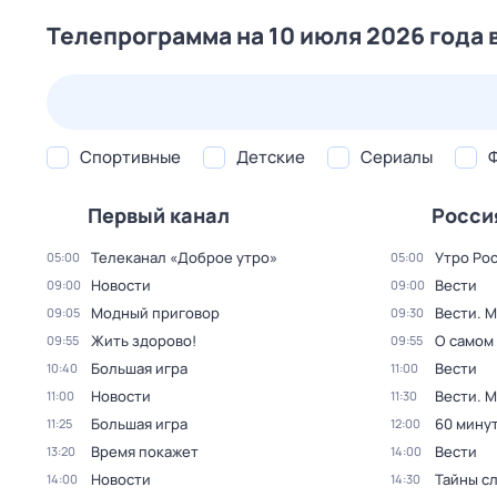
Телепрограмма на 10 июля 2026 года 
24 июл,
пт
25 июл,
сб
26 июл,
вс
27 июл,
пн
Спортивные
Детские
Сериалы
Первый канал
Росси
Телеканал «Доброе утро»
Утро Ро
05:00
05:00
Новости
Вести
09:00
09:00
Модный приговор
Вести. 
09:05
09:30
Жить здорово!
О самом
09:55
09:55
Большая игра
Вести
10:40
11:00
Новости
Вести. 
11:00
11:30
Большая игра
60 мину
11:25
12:00
Время покажет
Вести
13:20
14:00
Новости
Тайны с
14:00
14:30