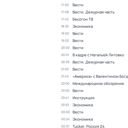
Вести
17:00
Вести. Дежурная часть
17:08
Бесогон ТВ
17:42
Экономика
18:55
Вести
19:00
Вести
19:02
Вести
20:00
В кадре с Натальей Литовко
20:01
Вести. Дежурная часть
20:39
Вести
21:00
«Америка» с Валентином Бог
21:45
Международное обозрение
22:00
Вести
23:00
Инструкция
23:41
Экономика
23:53
Вести
00:00
Экономика
00:24
Tucker. Россия 24
00:37