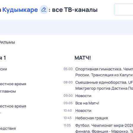
в
Кудымкаре
:
все ТВ-каналы
28 июл,
вт
29 июл,
ср
30 июл,
чт
31 июл,
пт
1 авг,
сб
Фильмы
я 1
МАТЧ!
ссии
Спортивная гимнастика. Чем
06:00
России. Трансляция из Калуги
Смешанные единоборства. UF
08:00
Местное время
Макгрегор против Дастина П
 главном
Новости
09:00
Все на Матч!
09:05
Местное время
Новости
10:40
т
Небесная грация
10:45
Футбол. Чемпионат мира-2026
11:05
ледствия
финала. Франция - Марокко. 