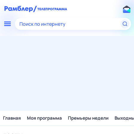
Поиск по интернету
Главная
Моя программа
Премьеры недели
Выходн