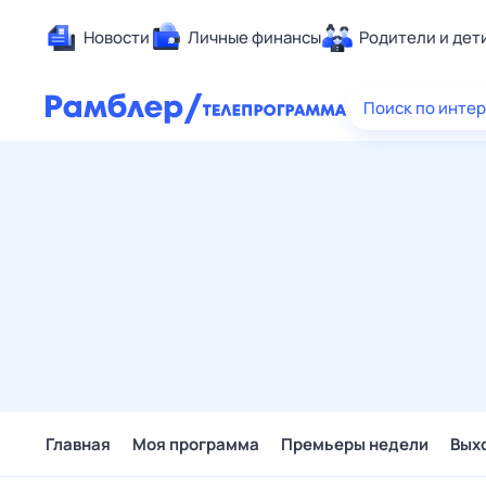
Новости
Личные финансы
Родители и дет
Здоровье
Поиск по инте
Развлечен
Дом и уют
Спорт
Карьера
Авто
Технологи
Жизненные
Сберегаем
Гороскопы
Главная
Моя программа
Премьеры недели
Вых