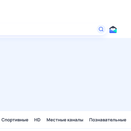
Спортивные
HD
Местные каналы
Познавательные