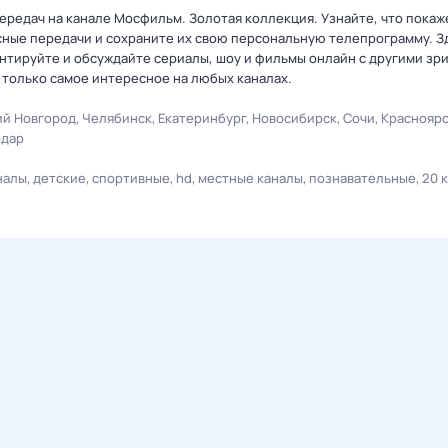
ередач на канале Мосфильм. Золотая коллекция. Узнайте, что покаж
сные передачи и сохраните их свою персональную телепрограмму. З
ентируйте и обсуждайте сериалы, шоу и фильмы онлайн с другими зр
 только самое интересное на любых каналах.
й Новгород
Челябинск
Екатеринбург
Новосибирск
Сочи
Краснояр
одар
налы
детские
спортивные
hd
местные каналы
познавательные
20 