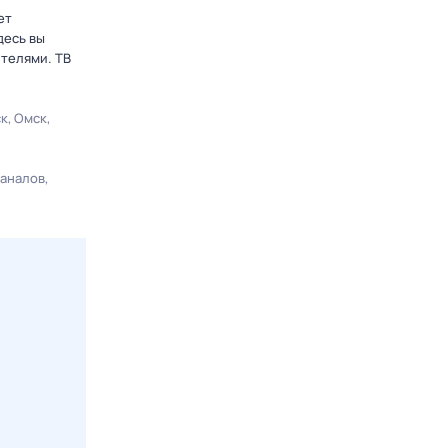
ет
десь вы
ителями. ТВ
ск
Омск
каналов