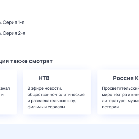
а
. Серия 1-я
а
. Серия 2-я
ция также смотрят
НТВ
Россия К
канал
В эфире новости,
Просветительский
 и
общественно-политические
мире театра и кин
и развлекательные шоу,
литературе, музы
фильмы и сериалы.
истории.