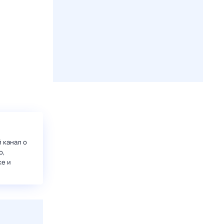
 канал о
о,
ке и