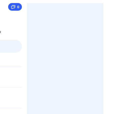
0
я
2 авг,
вс
3 авг,
пн
4 авг,
вт
5 авг,
ср
Вчера
Сегодня