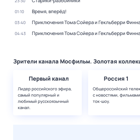
Старики-разбойники
23:30
Время, вперёд!
01:10
Приключения Тома Сойера и Гекльберри Финн
03:40
Приключения Тома Сойера и Гекльберри Финн
04:43
Зрители канала Мосфильм. Золотая коллек
Первый канал
Россия 1
Лидер российского эфира,
Общероссийский теле
самый популярный и
с новостями, фильмами
любимый русскоязычный
ток-шоу.
канал.