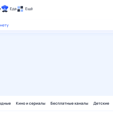
и
Еда
Ещё
Почта
рнету
ия и отдых
Поиск
Погода
ТВ-программа
и и тренды
 ситуации
 вместе
Помощь
одные
Кино и сериалы
Бесплатные каналы
Детские