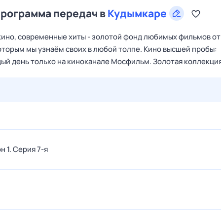
программа передач в
Кудымкаре
о кино, современные хиты - золотой фонд любимых фильмов от
которым мы узнаём своих в любой толпе. Кино высшей пробы:
ждый день только на киноканале Мосфильм. Золотая коллекци
28 июл,
вт
29 июл,
ср
30 июл,
чт
31 июл,
пт
1 авг,
сб
н 1
. Серия 7-я