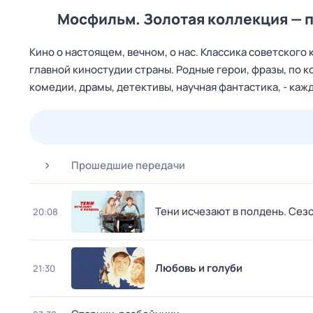
Мосфильм. Золотая коллекция — 
Кино о настоящем, вечном, о нас. Классика советског
главной киностудии страны. Родные герои, фразы, по 
комедии, драмы, детективы, научная фантастика, - ка
24 июл,
пт
25 июл,
сб
26 июл,
вс
27 июл,
пн
Прошедшие передачи
Тени исчезают в полдень
. Сезо
20:08
Любовь и голуби
21:30