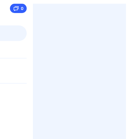
0
3 авг,
пн
4 авг,
вт
5 авг,
ср
6 авг,
чт
Вчера
Сегодня