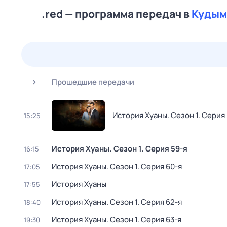
.red — программа передач в
Кудым
25 июл,
сб
26 июл,
вс
27 июл,
пн
28 июл,
вт
Прошедшие передачи
История Хуаны
. Сезон 1
. Серия
15:25
История Хуаны
. Сезон 1
. Серия 59-я
16:15
История Хуаны
. Сезон 1
. Серия 60-я
17:05
История Хуаны
17:55
История Хуаны
. Сезон 1
. Серия 62-я
18:40
История Хуаны
. Сезон 1
. Серия 63-я
19:30