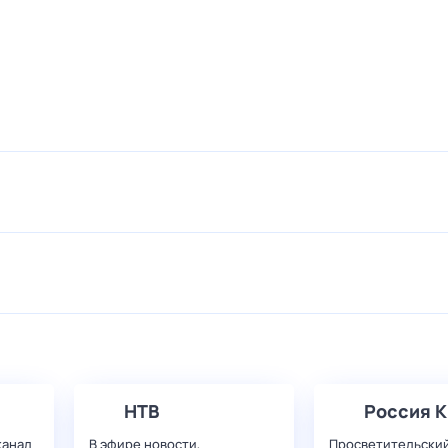
НТВ
Россия К
канал
В эфире новости,
Просветительский