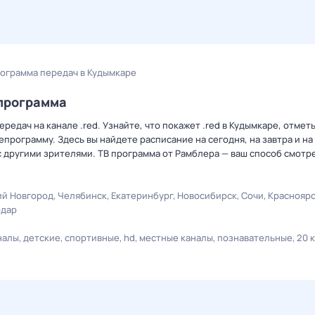
рограмма передач в Кудымкаре
епрограмма
едач на канале .red. Узнайте, что покажет .red в Кудымкаре, отмет
рограмму. Здесь вы найдете расписание на сегодня, на завтра и на
 другими зрителями. ТВ программа от Рамблера — ваш способ смотр
й Новгород
Челябинск
Екатеринбург
Новосибирск
Сочи
Краснояр
одар
налы
детские
спортивные
hd
местные каналы
познавательные
20 