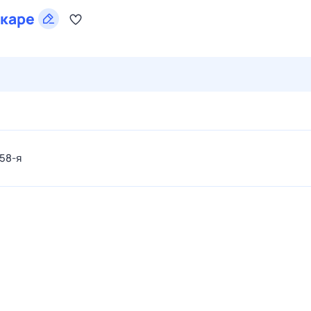
каре
29 июл,
ср
30 июл,
чт
31 июл,
пт
1 авг,
сб
2 авг,
вс
 58-я