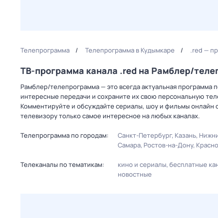
Телепрограмма
Телепрограмма в Кудымкаре
.red — п
ТВ-программа канала .red на Рамблер/тел
Рамблер/телепрограмма — это всегда актуальная программа пер
интересные передачи и сохраните их свою персональную телеп
Комментируйте и обсуждайте сериалы, шоу и фильмы онлайн с
телевизору только самое интересное на любых каналах.
Телепрограмма по городам:
Санкт-Петербург
Казань
Нижни
Самара
Ростов-на-Дону
Красн
Телеканалы по тематикам:
кино и сериалы
бесплатные ка
новостные