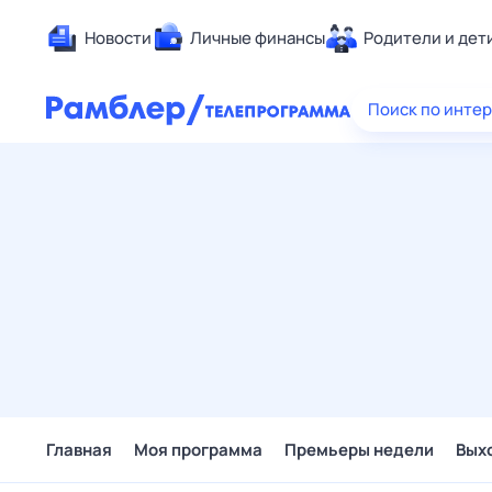
Новости
Личные финансы
Родители и дет
Здоровье
Поиск по инте
Развлечен
Дом и уют
Спорт
Карьера
Авто
Технологи
Жизненные
Сберегаем
Гороскопы
Главная
Моя программа
Премьеры недели
Вых