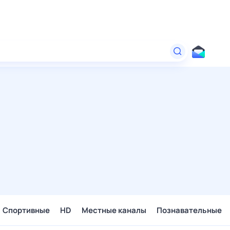
Спортивные
HD
Местные каналы
Познавательные