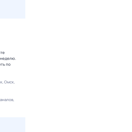
ьте
 неделю.
еть по
ск
Омск
каналов