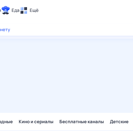
и
Еда
Ещё
Почта
рнету
ия и отдых
Поиск
Погода
ТВ-программа
и и тренды
 ситуации
 вместе
Помощь
одные
Кино и сериалы
Бесплатные каналы
Детские