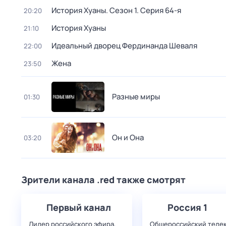
История Хуаны
. Сезон 1
. Серия 64-я
20:20
История Хуаны
21:10
Идеальный дворец Фердинанда Шеваля
22:00
Жена
23:50
Разные миры
01:30
Он и Она
03:20
Зрители канала .red также смотрят
Первый канал
Россия 1
Лидер российского эфира,
Общероссийский теле