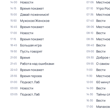
Новости
Местное
14:00
07:06
Время покажет
Утро Ро
14:15
07:10
Давай поженимся!
Местное
15:00
07:36
Мужское/Женское
Вести
15:50
07:40
Время покажет
Местное
16:45
08:06
Новости
Вести
17:00
08:10
Время покажет
Местное
17:15
08:36
Большая игра
Вести
18:45
08:40
Пусть говорят
Вести
19:50
09:00
Время
Доброе 
21:00
09:30
Работа над ошибками
О самом
21:45
09:55
Время покажет
Вести
22:40
11:00
Время героев
Местное
23:55
11:30
Подкаст.Лаб
60 мину
01:00
12:00
Новости
Вести
03:00
14:00
Подкаст.Лаб
Тайны с
03:05
14:30
Вести
16:30
Малахов
17:00