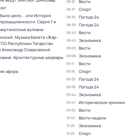
ие ведут знатоки: Динозавр
Вести
08:10
ок!
Спорт
08:31
было дело... или История
Погода 24
08:35
 промышленности
. Серия 1-я
Погода 24
08:39
мертоносные вулканы
Вести
08:40
инский. Музыка балета «Жар-
Экономика
08:45
ГСО Республики Татарстан.
Вести
09:00
 Александр Сладковский
Экономика
09:08
 камне. Архитектурные шедевры
Вести
09:11
ие эфира
Спорт
09:16
Погода 24
09:32
Погода 24
09:36
Экономика
09:44
Исторические хроники
09:47
Вести
09:52
Вести недели
10:00
Экономика
10:20
Спорт
10:24