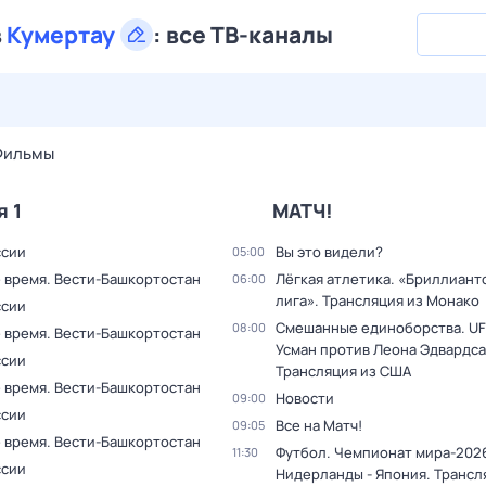
в
Кумертау
:
все ТВ-каналы
29 июл,
ср
30 июл,
чт
31 июл,
пт
1 авг,
сб
2 авг,
вс
Фильмы
я 1
МАТЧ!
ссии
Вы это видели?
05:00
 время. Вести-Башкортостан
Лёгкая атлетика. «Бриллиант
06:00
лига». Трансляция из Монако
ссии
Смешанные единоборства. UF
08:00
 время. Вести-Башкортостан
Усман против Леона Эдвардса
ссии
Трансляция из США
 время. Вести-Башкортостан
Новости
09:00
ссии
Все на Матч!
09:05
 время. Вести-Башкортостан
Футбол. Чемпионат мира-202
11:30
ссии
Нидерланды - Япония. Трансл