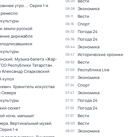
Вести
06:00
раннее утро...
. Серия 1-я
Экономика
06:08
 ремесло
Вести
06:11
 культуры
Спорт
06:16
и земли русской
Погода 24
06:32
ение дирижабля
Погода 24
06:36
еподписавшиеся
Экономика
06:44
 культуры
Исторические хроники
06:47
инский. Музыка балета «Жар-
Вести
06:52
ГСО Республики Татарстан.
Республика Live
07:00
 Александр Сладковский
Экономика
07:20
 купол
Спорт
07:24
кевич. Хранитель искусства
о Севера
Экономика
07:47
 культуры
Погода 24
07:51
кий сюжет
Погода 24
07:55
ой ночи, малыши!
Вести
07:57
мера. Вертикальный музей
.
Вести
08:00
 Серия 1-я
Экономика
08:07