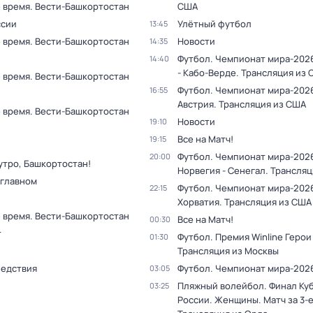
 время. Вести-Башкортостан
США
ссии
Улётный футбол
13:45
 время. Вести-Башкортостан
Новости
14:35
Футбол. Чемпионат мира-2026
14:40
- Кабо-Верде. Трансляция из
 время. Вести-Башкортостан
Футбол. Чемпионат мира-2026
16:55
Австрия. Трансляция из США
 время. Вести-Башкортостан
Новости
19:10
Все на Матч!
19:15
Футбол. Чемпионат мира-202
20:00
утро, Башкортостан!
Норвегия - Сенегал. Трансля
 главном
Футбол. Чемпионат мира-2026
22:15
Хорватия. Трансляция из США
 время. Вести-Башкортостан
Все на Матч!
00:30
т
Футбол. Премия Winline Герои
01:30
Трансляция из Москвы
ледствия
Футбол. Чемпионат мира-202
03:05
Пляжный волейбол. Финал Ку
03:25
России. Женщины. Матч за 3-е