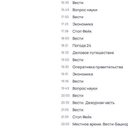
Вести
16:39
Вопрос науки
16:49
Вести
17:00
Экономика
17:23
Стоп Фейк
17:38
Вести
18:00
Погода 24
18:21
Деловое путешествие
18:33
Вести
19:00
Оперативка правительства
19:30
Экономика
19:31
Вести
19:36
Вопрос науки
19:49
Вести
20:00
Вести. Дежурная часть
20:35
Вести
21:00
Стоп Фейк
21:39
Местное время. Вести-Башко
22:00