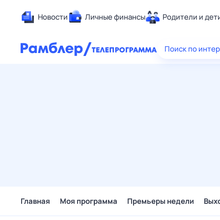
Новости
Личные финансы
Родители и дет
Здоровье
Поиск по инте
Развлечен
Дом и уют
Спорт
Карьера
Авто
Технологи
Жизненные
Сберегаем
Гороскопы
Главная
Моя программа
Премьеры недели
Вых