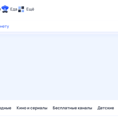
и
Еда
Ещё
Почта
рнету
ия и отдых
Поиск
Погода
ТВ-программа
и и тренды
 ситуации
 вместе
Помощь
одные
Кино и сериалы
Бесплатные каналы
Детские