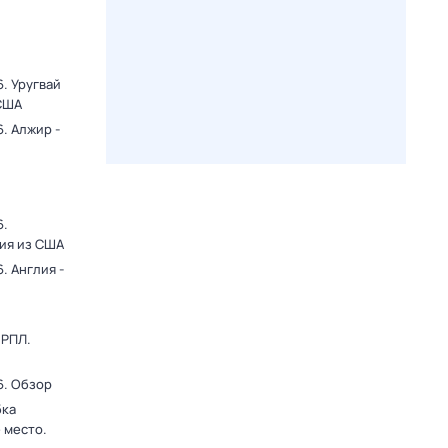
. Уругвай
 США
. Алжир -
6.
ция из США
. Англия -
 РПЛ.
6. Обзор
бка
 место.