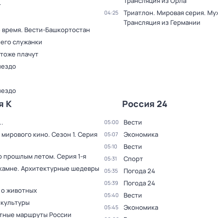
Трансляция из Орла
т
Триатлон. Мировая серия. Му
04:25
Трансляция из Германии
 время. Вести-Башкортостан
 его служанки
 тоже плачут
нездо
нездо
я К
Россия 24
.
Вести
05:00
 мирового кино
. Сезон 1
. Серия
Экономика
05:07
Вести
05:10
о прошлым летом
. Серия 1-я
Спорт
05:31
 камне. Архитектурные шедевры
Погода 24
05:35
Погода 24
05:39
 о животных
Вести
05:40
 культуры
Экономика
05:45
тные маршруты России