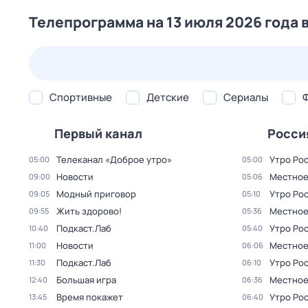
Телепрограмма на 13 июля 2026 года 
25 июл,
сб
26 июл,
вс
27 июл,
пн
28 июл,
вт
Спортивные
Детские
Сериалы
Первый канал
Росси
Телеканал «Доброе утро»
Утро Ро
05:00
05:00
Новости
Местное
09:00
05:06
Модный приговор
Утро Ро
09:05
05:10
Жить здорово!
Местное
09:55
05:36
Подкаст.Лаб
Утро Ро
10:40
05:40
Новости
Местное
11:00
06:06
Подкаст.Лаб
Утро Ро
11:30
06:10
Большая игра
Местное
12:40
06:36
Время покажет
Утро Ро
13:45
06:40