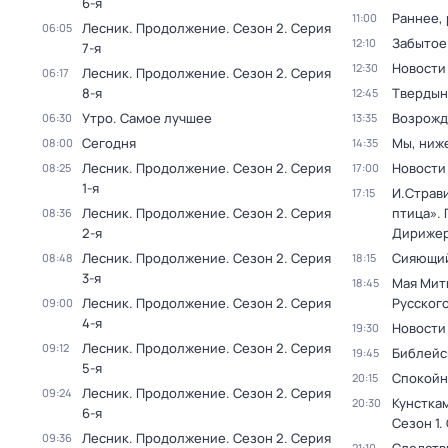
6-я
Раннее, 
11:00
Лесник. Продолжение
. Сезон 2
. Серия
06:05
Забытое
12:10
7-я
Новости
12:30
Лесник. Продолжение
. Сезон 2
. Серия
06:17
8-я
Твердын
12:45
Утро. Самое лучшее
Возрожд
06:30
13:35
Сегодня
Мы, ниж
08:00
14:35
Лесник. Продолжение
. Сезон 2
. Серия
Новости
08:25
17:00
1-я
И.Страв
17:15
Лесник. Продолжение
. Сезон 2
. Серия
птица». 
08:36
2-я
Дирижер
Лесник. Продолжение
. Сезон 2
. Серия
Сияющий
08:48
18:15
3-я
Мая Мит
18:45
Лесник. Продолжение
. Сезон 2
. Серия
Русског
09:00
4-я
Новости
19:30
Лесник. Продолжение
. Сезон 2
. Серия
09:12
Библейс
19:45
5-я
Спокойн
20:15
Лесник. Продолжение
. Сезон 2
. Серия
09:24
Кунстка
20:30
6-я
Сезон 1
.
Лесник. Продолжение
. Сезон 2
. Серия
09:36
21:10