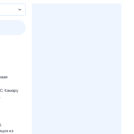
3 авг,
пн
4 авг,
вт
5 авг,
ср
6 авг,
чт
Вчера
Сегодня
овая
C. Камару
.
6.
яция из