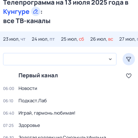
Телепрограмма на 13 июля 2025 года в
Кунгуре
:
все ТВ-каналы
23 июл,
чт
24 июл,
пт
25 июл,
сб
26 июл,
вс
27 июл,
Первый канал
Новости
06:00
Подкаст.Лаб
06:10
Играй, гармонь любимая!
06:40
Здоровье
07:25
Золотая коллекция Союзмультфильма
08:30