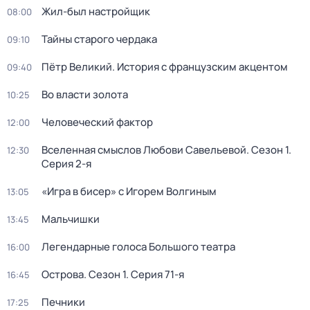
Жил-был настройщик
08:00
Тайны старого чердака
09:10
Пётр Великий. История с французским акцентом
09:40
Во власти золота
10:25
Человеческий фактор
12:00
Вселенная смыслов Любови Савельевой
. Сезон 1
.
12:30
Серия 2-я
«Игра в бисер» с Игорем Волгиным
13:05
Мальчишки
13:45
Легендарные голоса Большого театра
16:00
Острова
. Сезон 1
. Серия 71-я
16:45
Печники
17:25