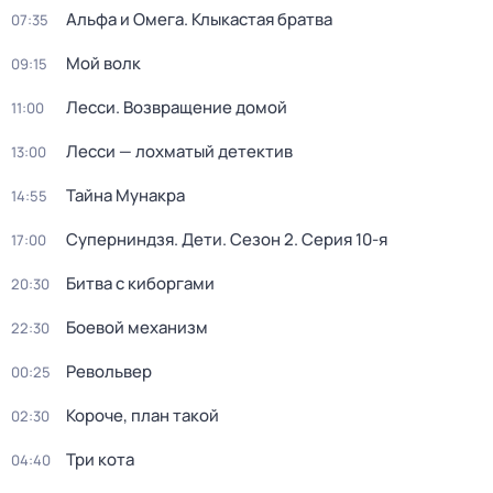
Альфа и Омега. Клыкастая братва
07:35
Мой волк
09:15
Лесси. Возвращение домой
11:00
Лесси — лохматый детектив
13:00
Тайна Мунакра
14:55
Суперниндзя. Дети
. Сезон 2
. Серия 10-я
17:00
Битва с киборгами
20:30
Боевой механизм
22:30
Револьвер
00:25
Короче, план такой
02:30
Три кота
04:40