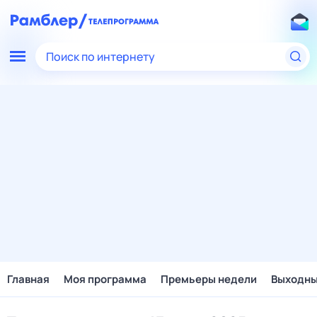
Поиск по интернету
Главная
Моя программа
Премьеры недели
Выходн