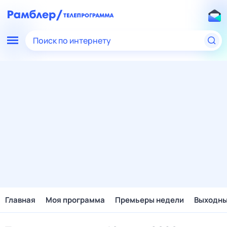
Поиск по интернету
Главная
Моя программа
Премьеры недели
Выходн