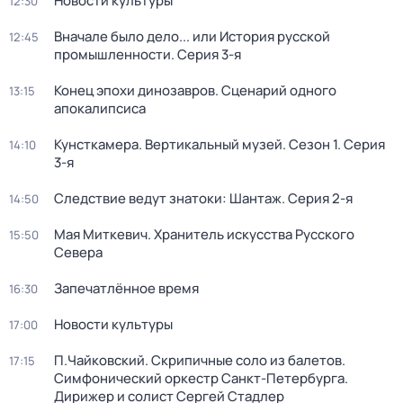
Новости культуры
12:30
Вначале было дело... или История русской
12:45
промышленности
. Серия 3-я
Конец эпохи динозавров. Сценарий одного
13:15
апокалипсиса
Кунсткамера. Вертикальный музей
. Сезон 1
. Серия
14:10
3-я
Следствие ведут знатоки: Шантаж
. Серия 2-я
14:50
Мая Миткевич. Хранитель искусства Русского
15:50
Севера
Запечатлённое время
16:30
Новости культуры
17:00
П.Чайковский. Скрипичные соло из балетов.
17:15
Симфонический оркестр Санкт-Петербурга.
Дирижер и солист Сергей Стадлер