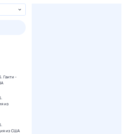
2 авг,
вс
3 авг,
пн
4 авг,
вт
5 авг,
ср
Вчера
Сегодня
 Гаити -
ША
6.
ия из
6.
ция из США