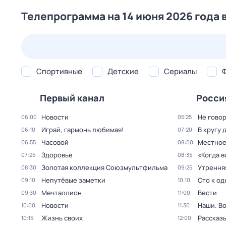
Телепрограмма на 14 июня 2026 года 
24 июл,
пт
25 июл,
сб
26 июл,
вс
27 июл,
пн
Спортивные
Детские
Сериалы
Первый канал
Росси
Новости
Не говор
06:00
05:25
Играй, гармонь любимая!
В кругу 
06:10
07:20
Часовой
Местное
06:55
08:00
Здоровье
«Когда 
07:25
08:35
Золотая коллекция Союзмультфильма
Утрення
08:30
09:25
Непутёвые заметки
Сто к о
09:10
10:10
Мечталлион
Вести
09:30
11:00
Новости
Наши. В
10:00
11:30
Жизнь своих
Рассказы
10:15
12:00