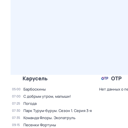
Карусель
ОТР
Барбоскины
Нет данных о п
05:00
С добрым утром, малыши!
07:00
Погода
07:25
Парк Турум-бурум
. Сезон 1
. Серия 3-я
07:30
Команда Флоры. Экопатруль
07:35
Песенки Фортуны
09:15