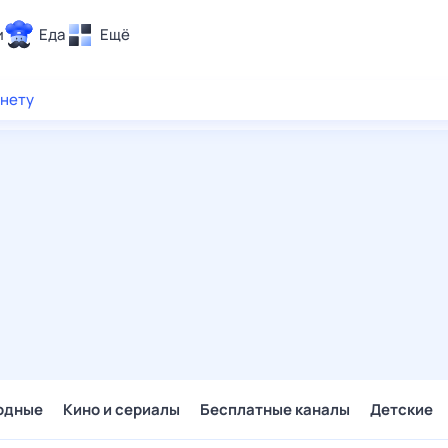
и
Еда
Ещё
Почта
рнету
ия и отдых
Поиск
Погода
ТВ-программа
и и тренды
 ситуации
 вместе
Помощь
одные
Кино и сериалы
Бесплатные каналы
Детские