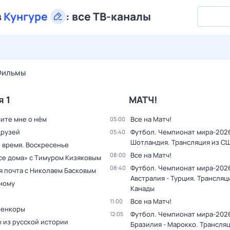
в
Кунгуре
:
все ТВ-каналы
28 июл,
вт
29 июл,
ср
30 июл,
чт
31 июл,
пт
1 авг,
сб
Фильмы
я 1
МАТЧ!
ите мне о нём
Все на Матч!
05:00
друзей
Футбол. Чемпионат мира-2026.
05:40
Шотландия. Трансляция из С
 время. Воскресенье
Все на Матч!
08:00
все дома» с Тимуром Кизяковым
Футбол. Чемпионат мира-202
08:40
я почта с Николаем Басковым
Австралия - Турция. Трансляц
дному
Канады
Все на Матч!
11:00
оенкоры
Футбол. Чемпионат мира-202
12:05
 из русской истории
Бразилия - Марокко. Трансля