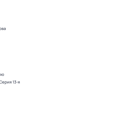
ова
лю
 Серия 13-я