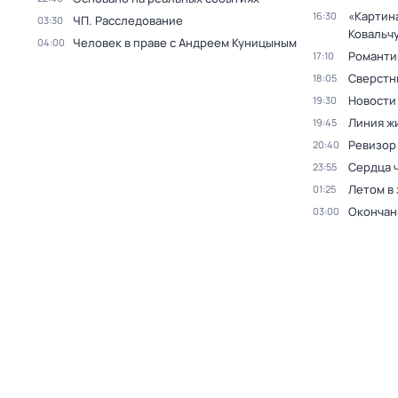
«Картин
16:30
ЧП. Расследование
03:30
Ковальч
Человек в праве с Андреем Куницыным
04:00
Романти
17:10
Сверстн
18:05
Новости
19:30
Линия ж
19:45
Ревизор
20:40
Сердца 
23:55
Летом в
01:25
Окончан
03:00