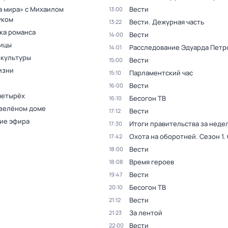
а мира» с Михаилом
Вести
13:00
уком
Вести. Дежурная часть
13:22
ка романса
Вести
14:00
ицы
Расследование Эдуарда Петр
14:01
 культуры
Вести
15:00
изни
Парламентский час
15:10
Вести
16:00
четырёх
Бесогон ТВ
16:10
 зелёном доме
Вести
17:12
ие эфира
Итоги правительства за неде
17:30
Охота на оборотней
. Сезон 1
.
17:42
Вести
18:00
Время героев
18:08
Вести
19:47
Бесогон ТВ
20:10
Вести
21:12
За лентой
21:23
Вести
22:00