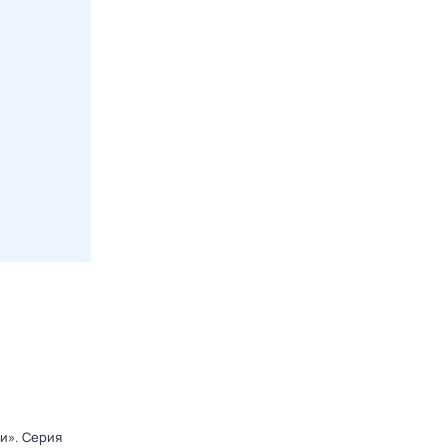
ди»
. Серия