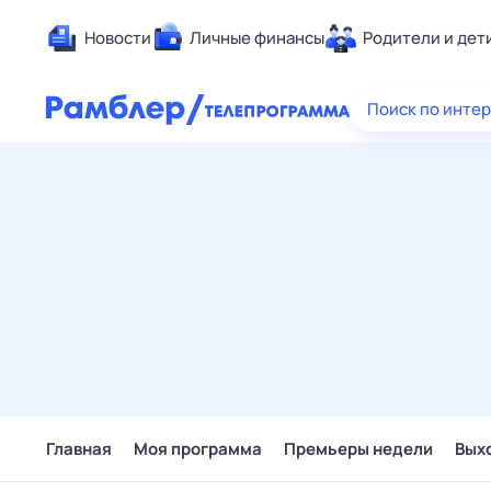
Новости
Личные финансы
Родители и дет
Здоровье
Поиск по инте
Развлечен
Дом и уют
Спорт
Карьера
Авто
Технологи
Жизненные
Сберегаем
Гороскопы
Главная
Моя программа
Премьеры недели
Вых