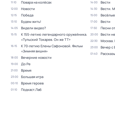
Повара на колёсах
Вести
11:10
14:00
Новости
Вести. 
12:00
14:30
Победа
Весёлые
12:15
15:00
Будем жить!
Вести
13:10
17:00
Видели видео?
Песни о
14:05
17:50
К 155-летию легендарного оружейника.
Вести н
15:15
20:00
«Тульский Токарев. Он же ТТ»
Москва.
22:30
К 70-летию Елены Сафоновой. Фильм
16:15
Вечер с
23:00
«Зимняя вишня»
Рассказы
01:40
Вечерние новости
18:00
До Ре
19:00
Время
21:00
Большая игра
23:00
Время героев
00:10
Подкаст.Лаб
01:10