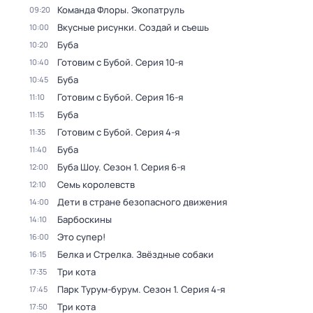
Команда Флоры. Экопатруль
09:20
Вкусные рисунки. Создай и съешь
10:00
Буба
10:20
Готовим с Бубой
. Серия 10-я
10:40
Буба
10:45
Готовим с Бубой
. Серия 16-я
11:10
Буба
11:15
Готовим с Бубой
. Серия 4-я
11:35
Буба
11:40
Буба Шоу
. Сезон 1
. Серия 6-я
12:00
Семь королевств
12:10
Дети в стране безопасного движения
14:00
Барбоскины
14:10
Это супер!
16:00
Белка и Стрелка. Звёздные собаки
16:15
Три кота
17:35
Парк Турум-бурум
. Сезон 1
. Серия 4-я
17:45
Три кота
17:50