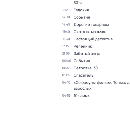
53-я
Евдокия
12:20
События
14:30
Дорогие товарищи
14:45
Охота на маньяка
15:40
Настоящий детектив
16:30
Репейник
17:15
Забытый ангел
21:05
События
00:40
Петровка, 38
00:55
Спасатель
01:05
«Союзмультфильм». Только д
04:10
взрослых
10 самых
04:55