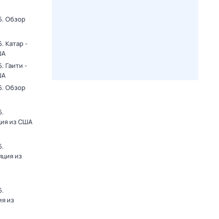
6. Обзор
. Катар -
ША
 Гаити -
ША
6. Обзор
6.
ция из США
6.
яция из
6.
ия из