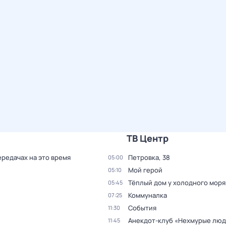
ТВ Центр
ередачах на это время
Петровка, 38
05:00
Мой герой
05:10
Тёплый дом у холодного моря
05:45
Коммуналка
07:25
События
11:30
Анекдот-клуб «Нехмурые лю
11:45