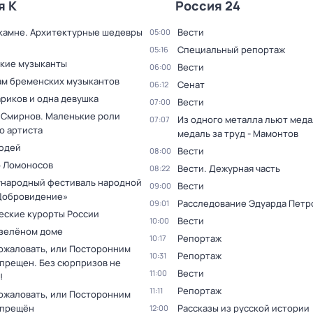
я К
Россия 24
 камне. Архитектурные шедевры
Вести
05:00
Специальный репортаж
05:16
кие музыканты
Вести
06:00
ам бременских музыкантов
Сенат
06:12
ариков и одна девушка
Вести
07:00
 Смирнов. Маленькие роли
Из одного металла льют медал
07:07
о артиста
медаль за труд - Мамонтов
юдей
Вести
08:00
 Ломоносов
Вести. Дежурная часть
08:22
ународный фестиваль народной
Вести
09:00
Добровидение»
Расследование Эдуарда Петр
09:01
еские курорты России
Вести
10:00
 зелёном доме
Репортаж
10:17
ожаловать, или Посторонним
Репортаж
10:31
спрещен. Без сюрпризов не
Вести
11:00
!
Репортаж
11:11
ожаловать, или Посторонним
спрещён
Рассказы из русской истории
12:00