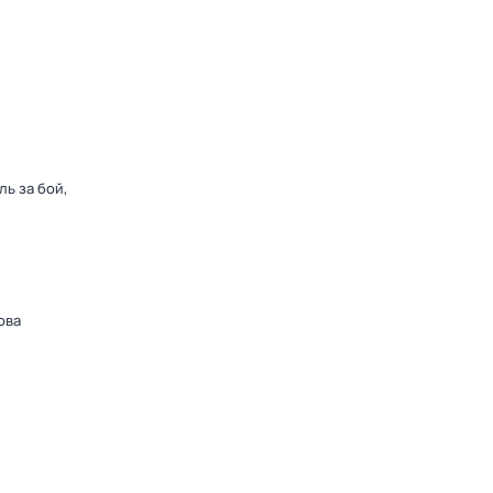
ь за бой,
ова