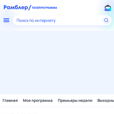
Поиск по интернету
Главная
Моя программа
Премьеры недели
Выходн