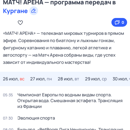
МАТЧ! АРЕНА — программа передач в
Кургане
0
«МАТЧ! АРЕНА» — телеканал мировых турниров в прямом
эфире. Соревнования по биатлону и лыжным гонкам,
фигурному катанию и плаванию, легкой атлетике и
автоспорту — на Матч Арена собраны виды, где успех
зависит от индивидуального мастерства!
26 июл,
вс
27 июл,
пн
28 июл,
вт
29 июл,
ср
30 июл,
Чемпионат Европы по водным видам спорта.
05:35
Открытая вода. Смешанная эстафета. Трансляция
из Франции
Эволюция спорта
07:30
Бильярд. «BetBoom Лига Чемпионов». Трансляция
08:00