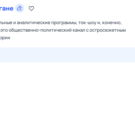
гане
ьные и аналитические программы, ток-шоу и, конечно,
– это общественно-политический канал с остросюжетным
тории
27 июл,
пн
28 июл,
вт
29 июл,
ср
30 июл,
чт
31 июл,