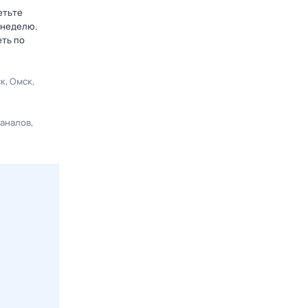
етьте
 неделю.
еть по
ск
Омск
каналов