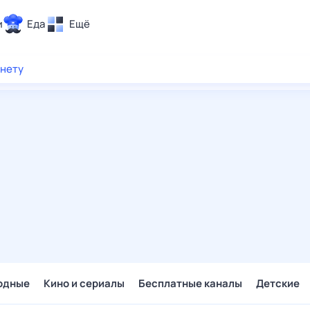
и
Еда
Ещё
Почта
рнету
ия и отдых
Поиск
Погода
ТВ-программа
и и тренды
 ситуации
 вместе
Помощь
одные
Кино и сериалы
Бесплатные каналы
Детские