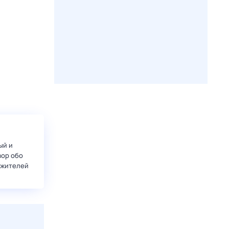
ый и
вор обо
 жителей