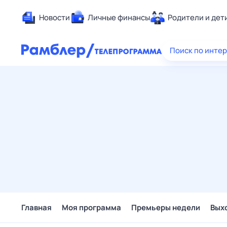
Новости
Личные финансы
Родители и дет
Здоровье
Поиск по инте
Развлечен
Дом и уют
Спорт
Карьера
Авто
Технологи
Жизненные
Сберегаем
Гороскопы
Главная
Моя программа
Премьеры недели
Вых