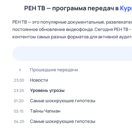
РЕН ТВ — программа передач в
Кур
РЕН ТВ — это популярные документальные, развлекател
постоянное обновление видеофонда. Сегодня РЕН ТВ 
контентом самых разных форматов для активной ауди
23 июл,
чт
24 июл,
пт
25 июл,
сб
26 июл,
вс
Прошедшие передачи
Новости
23:00
Уровень угрозы
23:25
Самые шoкиpующие гипотезы
01:20
Тaйны Чапман
02:15
Самые шoкиpующие гипотезы
04:25