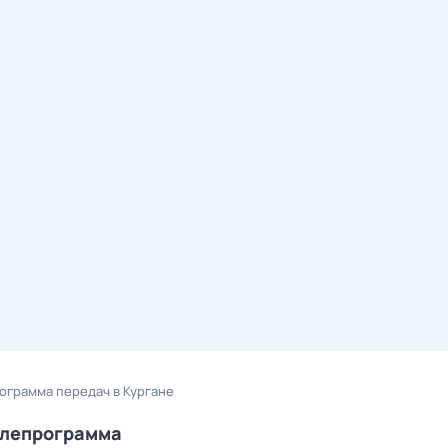
рограмма передач в Кургане
елепрограмма