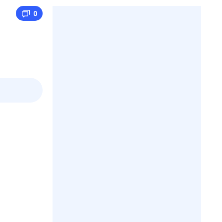
0
пт
1 авг,
сб
2 авг,
вс
3 авг,
пн
4 авг,
вт
Вчера
Сегод