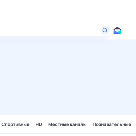
Спортивные
HD
Местные каналы
Познавательные