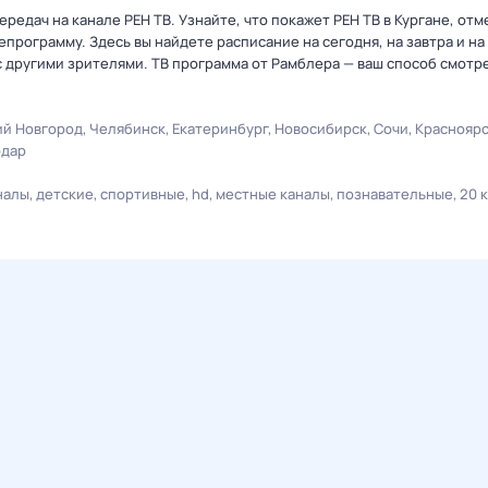
едач на канале РЕН ТВ. Узнайте, что покажет РЕН ТВ в Кургане, отм
рограмму. Здесь вы найдете расписание на сегодня, на завтра и на
 другими зрителями. ТВ программа от Рамблера — ваш способ смотр
й Новгород
Челябинск
Екатеринбург
Новосибирск
Сочи
Краснояр
одар
налы
детские
спортивные
hd
местные каналы
познавательные
20 