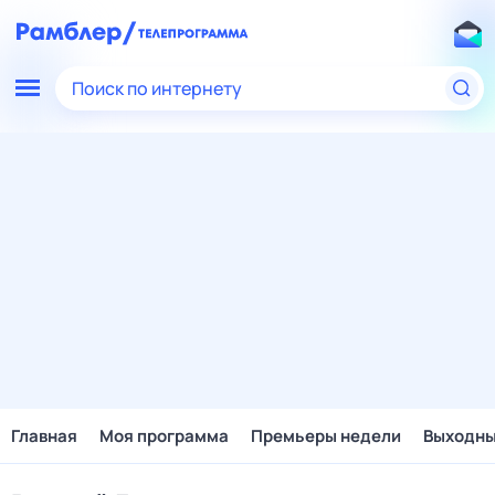
Поиск по интернету
Главная
Моя программа
Премьеры недели
Выходн