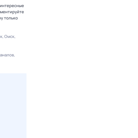
е интересные
омментируйте
ру только
ск
Омск
каналов