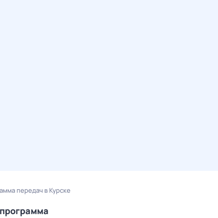
амма передач в Курске
епрограмма