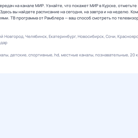
ередач на канале МИР. Узнайте, что покажет МИР в Курске, отметьт
Здесь вы найдете расписание на сегодня, на завтра и на неделю. К
лями. ТВ программа от Рамблера — ваш способ смотреть по телевизо
й Новгород
Челябинск
Екатеринбург
Новосибирск
Сочи
Краснояр
одар
налы
детские
спортивные
hd
местные каналы
познавательные
20 