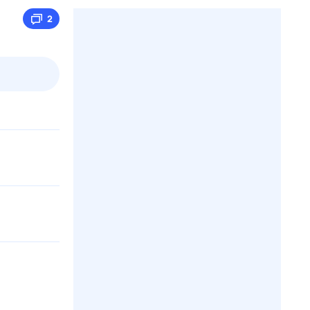
2
пт
1 авг,
сб
2 авг,
вс
3 авг,
пн
4 авг,
вт
Вчера
Сегод