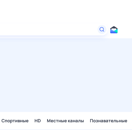
Спортивные
HD
Местные каналы
Познавательные