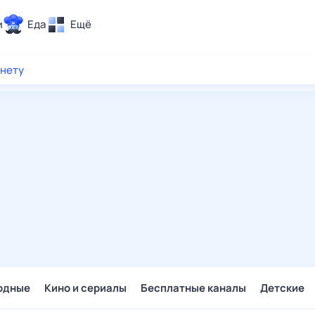
и
Еда
Ещё
Почта
рнету
ия и отдых
Поиск
Погода
ТВ-программа
и и тренды
 ситуации
 вместе
Помощь
одные
Кино и сериалы
Бесплатные каналы
Детские