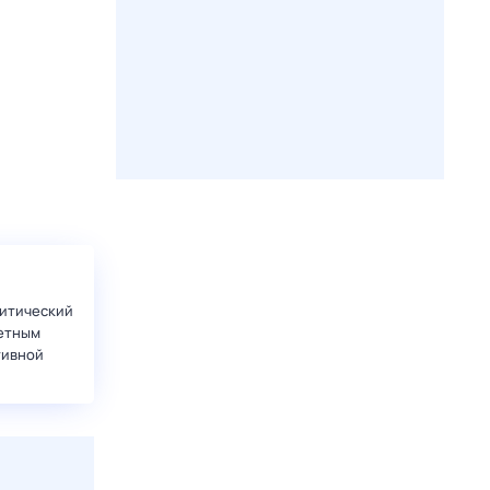
итический
етным
тивной