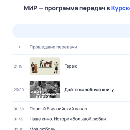
МИР — программа передач в
Курск
23 июл,
чт
24 июл,
пт
25 июл,
сб
26 июл,
вс
Прошедшие передачи
Гараж
21:15
Дайте жалобную книгу
23:20
Первый Евразийский канал
00:50
Нaше кинo. История большой любви
01:45
Моя любовь
02:10