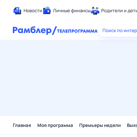
Новости
Личные финансы
Родители и дет
Здоровье
Поиск по инте
Развлечен
Дом и уют
Спорт
Карьера
Авто
Технологи
Жизненные
Сберегаем
Гороскопы
Главная
Моя программа
Премьеры недели
Вых