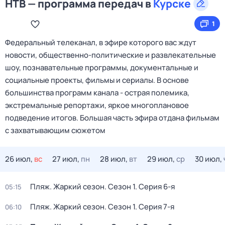
НТВ — программа передач в
Курске
1
Федеральный телеканал, в эфире которого вас ждут
новости, общественно-политические и развлекательные
шоу, познавательные программы, документальные и
социальные проекты, фильмы и сериалы. В основе
большинства программ канала - острая полемика,
экстремальные репортажи, яркое многоплановое
подведение итогов. Большая часть эфира отдана фильмам
с захватывающим сюжетом
26 июл,
вс
27 июл,
пн
28 июл,
вт
29 июл,
ср
30 июл,
Пляж. Жаркий сезон
. Сезон 1
. Серия 6-я
05:15
Пляж. Жаркий сезон
. Сезон 1
. Серия 7-я
06:10