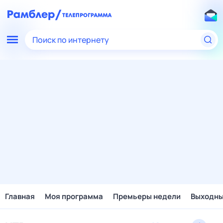
Поиск по интернету
Главная
Моя программа
Премьеры недели
Выходн