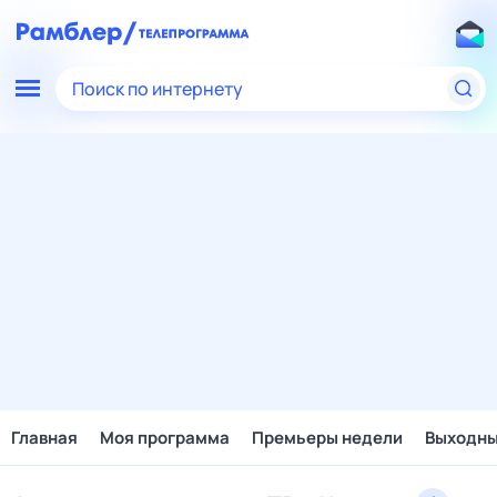
Поиск по интернету
Главная
Моя программа
Премьеры недели
Выходн