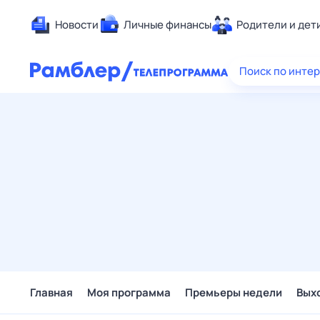
Новости
Личные финансы
Родители и дет
Здоровье
Поиск по инте
Развлечен
Дом и уют
Спорт
Карьера
Авто
Технологи
Жизненные
Сберегаем
Гороскопы
Главная
Моя программа
Премьеры недели
Вых