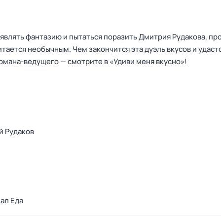
являть фантазию и пытаться поразить Дмитрия Рудакова, п
читается необычным. Чем закончится эта дуэль вкусов и удаст
рмана-ведущего — смотрите в «Удиви меня вкусно»!
й Рудаков
ал Еда