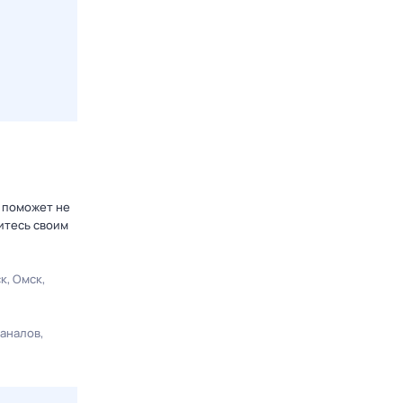
р поможет не
итесь своим
ск
Омск
каналов