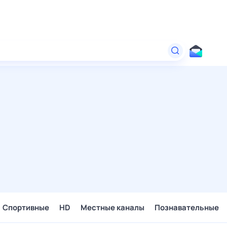
Спортивные
HD
Местные каналы
Познавательные