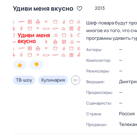
Удиви меня вкусно
2013
Шеф-повара будут про
многое из того, что с
программы удивить гу
—
Актеры:
—
Композитор:
—
Режиссеры:
ТВ-шоу
Кулинария
12
+
Дмитри
Ведущие:
—
Продюссеры:
—
Сценаристы:
Россия
Страна:
Телекан
Продакшн: