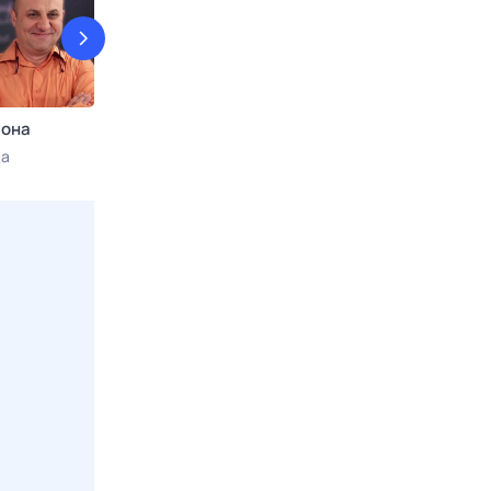
сона
Однажды в России
Еда лайт
да
Сегодня в 03:00
ТНТ
7 авг, пт в 09:1