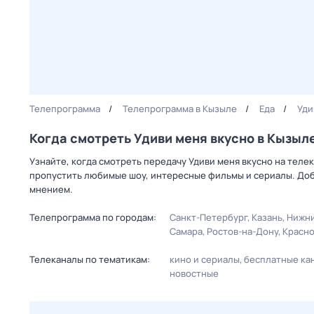
Телепрограмма
Телепрограмма в Кызыле
Еда
Уди
Когда смотреть Удиви меня вкусно в Кызыл
Узнайте, когда смотреть передачу Удиви меня вкусно на теле
пропустить любимые шоу, интересные фильмы и сериалы. Доб
мнением.
Телепрограмма по городам:
Санкт-Петербург
Казань
Нижни
Самара
Ростов-на-Дону
Красн
Телеканалы по тематикам:
кино и сериалы
бесплатные ка
новостные