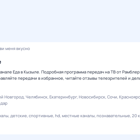
ви меня вкусно
е
канале Еда в Кызыле. Подробная программа передач на ТВ от Рамбле
авляйте передачи в избранное, читайте отзывы телезрителей и дел
й Новгород
Челябинск
Екатеринбург
Новосибирск
Сочи
Краснояр
одар
налы
детские
спортивные
hd
местные каналы
познавательные
20 