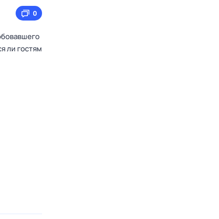
0
робовавшего
ся ли гостям