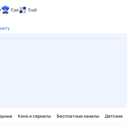
и
Еда
Ещё
Почта
рнету
ия и отдых
Поиск
Погода
ТВ-программа
и и тренды
 ситуации
 вместе
Помощь
одные
Кино и сериалы
Бесплатные каналы
Детские