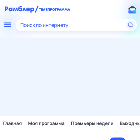
Поиск по интернету
Главная
Моя программа
Премьеры недели
Выходн