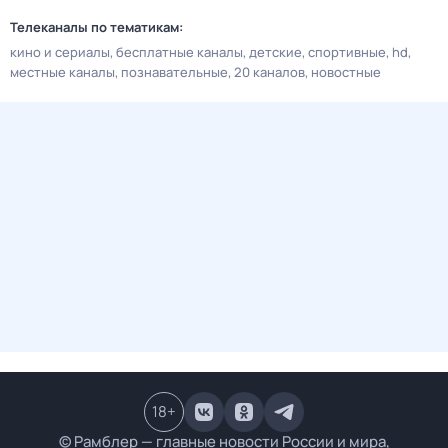
Телеканалы по тематикам:
кино и сериалы
бесплатные каналы
детские
спортивные
hd
местные каналы
познавательные
20 каналов
новостные
18
+
© Рамблер — главные новости России и мира,