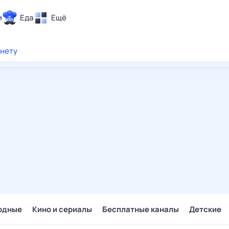
и
Еда
Ещё
Почта
рнету
ия и отдых
Поиск
Погода
ТВ-программа
и и тренды
 ситуации
 вместе
Помощь
одные
Кино и сериалы
Бесплатные каналы
Детские