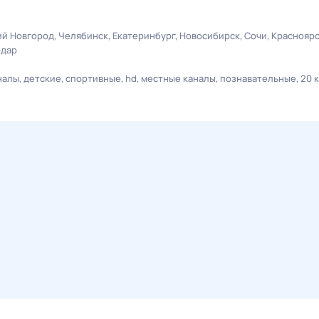
й Новгород
Челябинск
Екатеринбург
Новосибирск
Сочи
Краснояр
одар
налы
детские
спортивные
hd
местные каналы
познавательные
20 