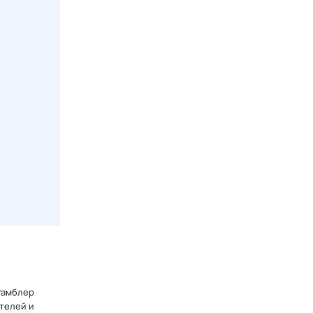
Рамблер
телей и