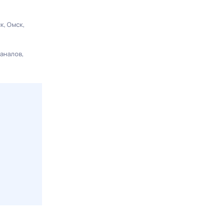
ск
Омск
каналов