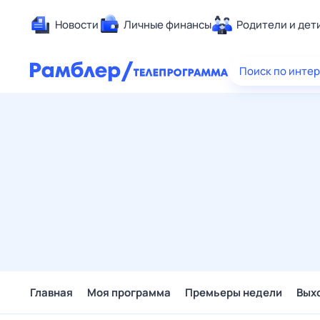
Новости
Личные финансы
Родители и дет
Здоровье
Поиск по инте
Развлечен
Дом и уют
Спорт
Карьера
Авто
Технологи
Жизненные
Сберегаем
Гороскопы
Главная
Моя программа
Премьеры недели
Вых