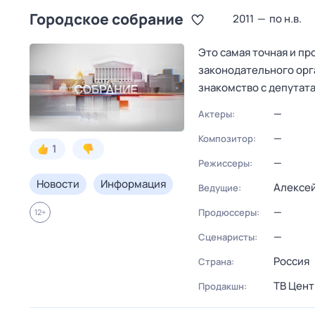
Городское собрание
2011
—
по н.в.
Это самая точная и п
законодательного орг
знакомство с депутат
—
Актеры:
—
Композитор:
1
—
Режиссеры:
Новости
Информация
Алексей
Ведущие:
—
Продюссеры:
12
+
—
Сценаристы:
Россия
Страна:
ТВ Цент
Продакшн: