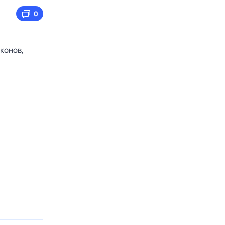
0
конов,