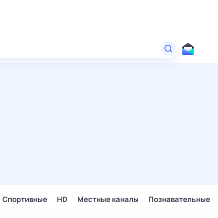
Спортивные
HD
Местные каналы
Познавательные