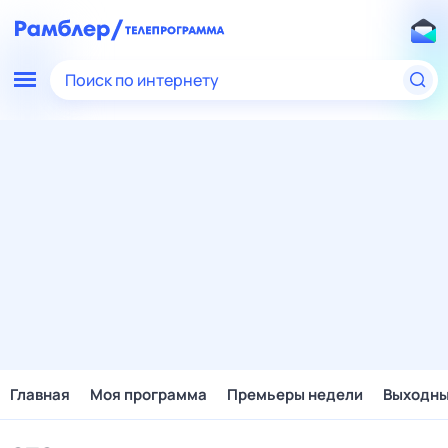
Поиск по интернету
Главная
Моя программа
Премьеры недели
Выходн