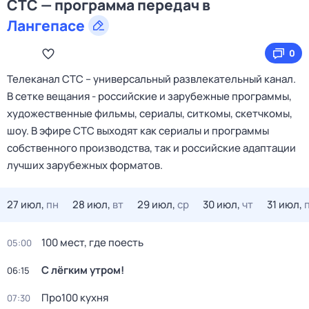
СТС — программа передач в
Лангепасе
0
Телеканал CTC – универсальный развлекательный канал.
В сетке вещания - российские и зарубежные программы,
художественные фильмы, сериалы, ситкомы, скетчкомы,
шоу. В эфире СТС выходят как сериалы и программы
собственного производства, так и российские адаптации
лучших зарубежных форматов.
27 июл,
пн
28 июл,
вт
29 июл,
ср
30 июл,
чт
31 июл,
100 мест, где поесть
05:00
С лёгким утром!
06:15
Про100 кухня
07:30