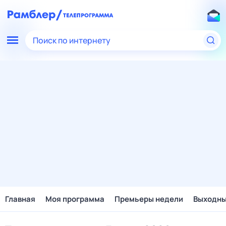
Поиск по интернету
Главная
Моя программа
Премьеры недели
Выходн