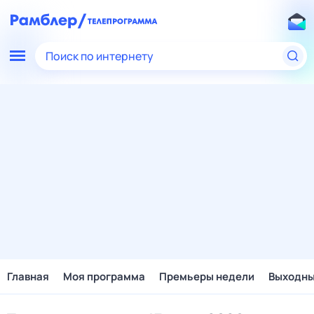
Поиск по интернету
Главная
Моя программа
Премьеры недели
Выходн