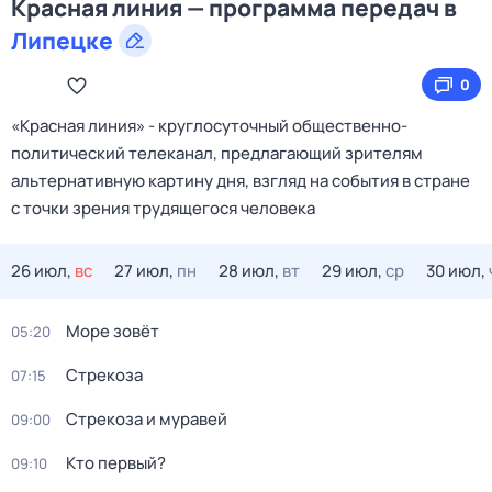
Красная линия — программа передач в
Липецке
0
«Красная линия» - круглосуточный общественно-
политический телеканал, предлагающий зрителям
альтернативную картину дня, взгляд на события в стране
с точки зрения трудящегося человека
26 июл,
вс
27 июл,
пн
28 июл,
вт
29 июл,
ср
30 июл,
Море зовёт
05:20
Стрекоза
07:15
Стрекоза и муравей
09:00
Кто первый?
09:10