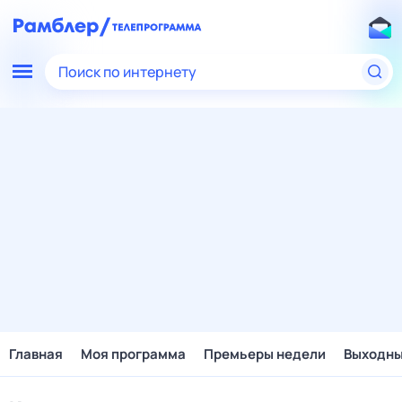
Поиск по интернету
Главная
Моя программа
Премьеры недели
Выходн