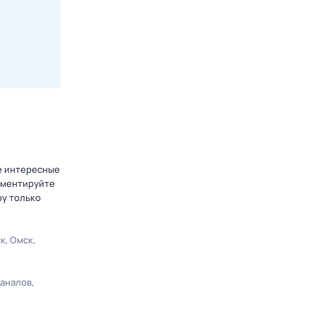
те интересные
омментируйте
ру только
ск
Омск
каналов