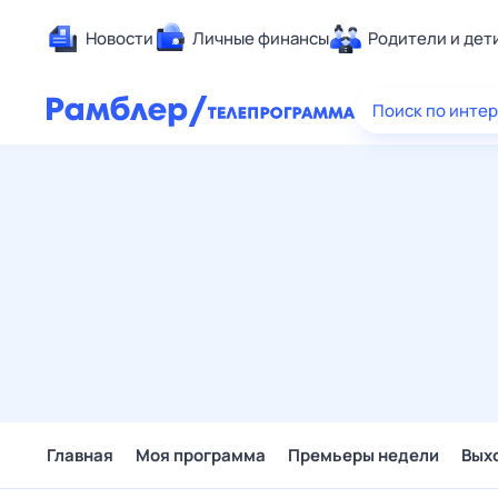
Новости
Личные финансы
Родители и дет
Здоровье
Поиск по инте
Развлечен
Дом и уют
Спорт
Карьера
Авто
Технологи
Жизненные
Сберегаем
Гороскопы
Главная
Моя программа
Премьеры недели
Вых