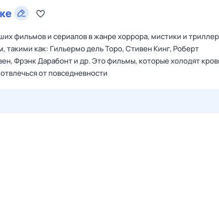
ке
их фильмов и сериалов в жанре хоррора, мистики и триллер
 такими как: Гильермо дель Торо, Стивен Кинг, Роберт
ен, Фрэнк Дарабонт и др. Это фильмы, которые холодят кров
 отвлечься от повседневности
27 июл,
пн
28 июл,
вт
29 июл,
ср
30 июл,
чт
31 июл,