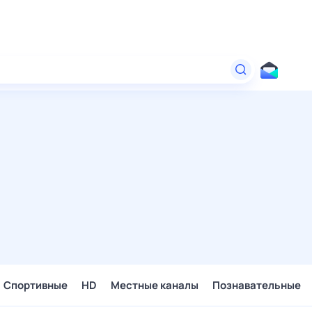
Спортивные
HD
Местные каналы
Познавательные