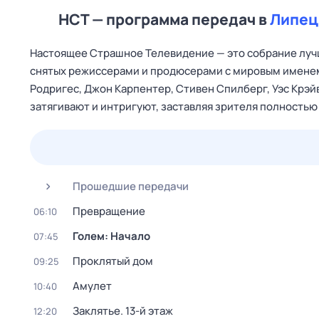
НСТ — программа передач в
Липец
Настоящее Страшное Телевидение — это собрание лучш
снятых режиссерами и продюсерами с мировым именем,
Родригес, Джон Карпентер, Стивен Спилберг, Уэс Крэйв
затягивают и интригуют, заставляя зрителя полностью
23 июл,
чт
24 июл,
пт
25 июл,
сб
26 июл,
вс
Прошедшие передачи
Превращение
06:10
Голем: Начало
07:45
Проклятый дом
09:25
Амулет
10:40
Заклятье. 13-й этаж
12:20