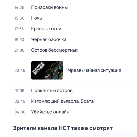
Призраки войны
14:25
Ночь
15:50
Красные огни
17:35
Чёрная бабочка
19:30
Остров бессмертных
21:00
Чрезвычайная ситуация
22:45
Проклятый остров
01:05
Изгоняющий дьявола. Врата
02:45
Убийство онлайн
04:00
Зрители канала НСТ также смотрят