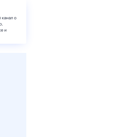
 канал о
о,
ке и