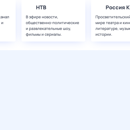
НТВ
Россия К
канал
В эфире новости,
Просветительский
 и
общественно-политические
мире театра и кин
и развлекательные шоу,
литературе, музы
фильмы и сериалы.
истории.