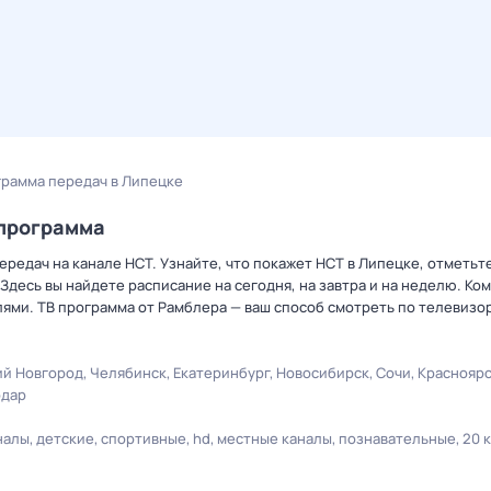
грамма передач в Липецке
епрограмма
ередач на канале НСТ. Узнайте, что покажет НСТ в Липецке, отметь
Здесь вы найдете расписание на сегодня, на завтра и на неделю. К
лями. ТВ программа от Рамблера — ваш способ смотреть по телевизо
й Новгород
Челябинск
Екатеринбург
Новосибирск
Сочи
Краснояр
одар
налы
детские
спортивные
hd
местные каналы
познавательные
20 