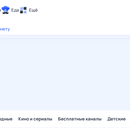
и
Еда
Ещё
Почта
рнету
ия и отдых
Поиск
Погода
ТВ-программа
и и тренды
 ситуации
 вместе
Помощь
одные
Кино и сериалы
Бесплатные каналы
Детские