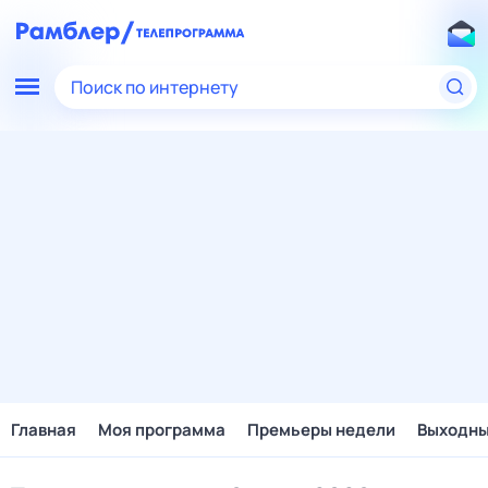
Поиск по интернету
Главная
Моя программа
Премьеры недели
Выходн