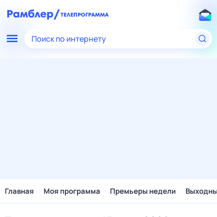
Поиск по интернету
Главная
Моя программа
Премьеры недели
Выходн