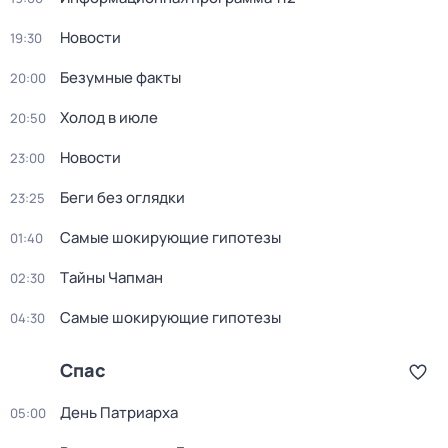
Новости
19:30
Бeзумные фaкты
20:00
Холод в июле
20:50
Новости
23:00
Беги без оглядки
23:25
Самые шoкиpующие гипотезы
01:40
Тaйны Чапман
02:30
Самые шoкиpующие гипотезы
04:30
Спас
Дeнь Патриаpха
05:00