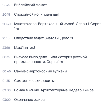
Библейский сюжет
19:45
Спокойной ночи, малыши!
20:15
Кунсткамера. Вертикальный музей
. Сезон 1
. Серия
20:30
1-я
Следствие ведут ЗнаТоКи. Дело 20
21:10
МакЛинток!
23:10
Вначале было дело... или История русской
00:15
промышленности
. Серия 1-я
Самые смертоносные вулканы
00:45
Симфонические сюиты
01:35
Роман в камне. Архитектурные шедевры мира
02:30
Окончание эфира
03:00