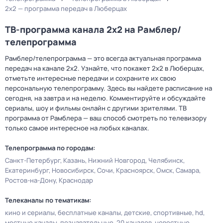
2x2 — программа передач в Люберцах
ТВ-программа канала 2x2 на Рамблер/
телепрограмма
Рамблер/телепрограмма — это всегда актуальная программа
передач на канале 2x2. Узнайте, что покажет 2x2 в Люберцах,
отметьте интересные передачи и сохраните их свою
персональную телепрограмму. Здесь вы найдете расписание на
сегодня, на завтра и на неделю. Комментируйте и обсуждайте
сериалы, шоу и фильмы онлайн с другими зрителями. ТВ
программа от Рамблера — ваш способ смотреть по телевизору
только самое интересное на любых каналах.
Телепрограмма по городам:
Санкт-Петербург
Казань
Нижний Новгород
Челябинск
Екатеринбург
Новосибирск
Сочи
Красноярск
Омск
Самара
Ростов-на-Дону
Краснодар
Телеканалы по тематикам:
кино и сериалы
бесплатные каналы
детские
спортивные
hd
местные каналы
познавательные
20 каналов
новостные