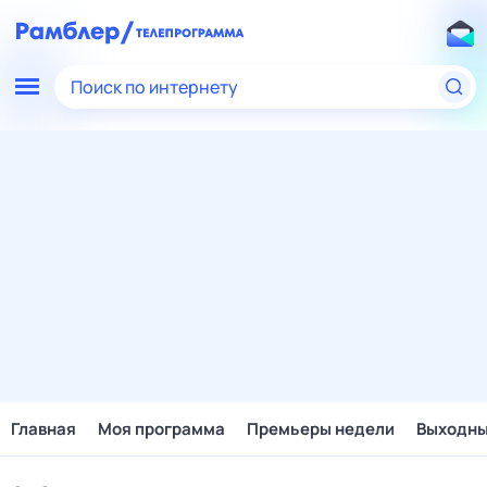
Поиск по интернету
Главная
Моя программа
Премьеры недели
Выходн