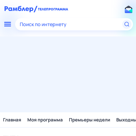
Поиск по интернету
Главная
Моя программа
Премьеры недели
Выходн