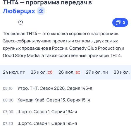
ТНТ4 — программа передач в
Люберцах
0
Телеканал ТНТ4 — это «кнопка хорошего настроения».
Здесь собраны лучшие проекты и ситкомы двух самых
крупных продакшнов в России, Comedy Club Production и
Good Story Media, а также собственные премьеры ТНТ4.
24 июл,
пт
25 июл,
сб
26 июл,
вс
27 июл,
пн
28 июл,
Утро. ТНТ
. Сезон 2026
. Серия 145-я
05:10
Камеди Клаб
. Сезон 13
. Серия 15-я
06:00
Шортс
. Сезон 1
. Серия 194-я
07:00
Шортс
. Сезон 1
. Серия 195-я
07:30