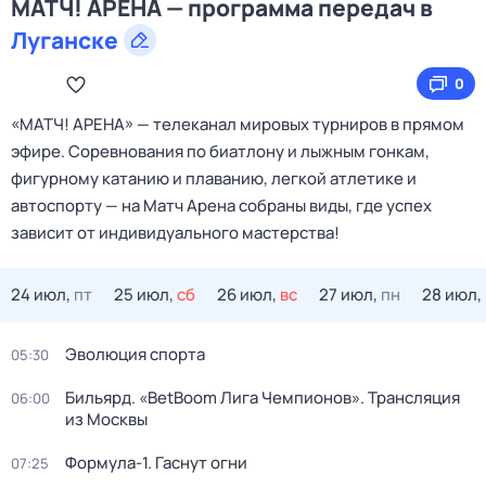
МАТЧ! АРЕНА — программа передач в
Луганске
0
«МАТЧ! АРЕНА» — телеканал мировых турниров в прямом
эфире. Соревнования по биатлону и лыжным гонкам,
фигурному катанию и плаванию, легкой атлетике и
автоспорту — на Матч Арена собраны виды, где успех
зависит от индивидуального мастерства!
24 июл,
пт
25 июл,
сб
26 июл,
вс
27 июл,
пн
28 июл,
Эволюция спорта
05:30
Бильярд. «BetBoom Лига Чемпионов». Трансляция
06:00
из Москвы
Формула-1. Гаснут огни
07:25