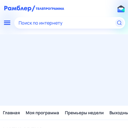
Поиск по интернету
Главная
Моя программа
Премьеры недели
Выходн