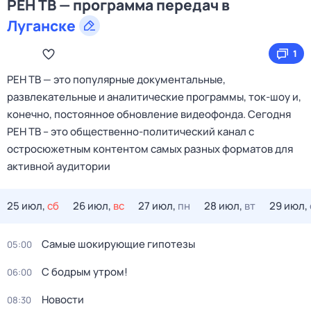
РЕН ТВ — программа передач в
Луганске
1
РЕН ТВ — это популярные документальные,
развлекательные и аналитические программы, ток-шоу и,
конечно, постоянное обновление видеофонда. Сегодня
РЕН ТВ – это общественно-политический канал с
остросюжетным контентом самых разных форматов для
активной аудитории
25 июл,
сб
26 июл,
вс
27 июл,
пн
28 июл,
вт
29 июл,
Самые шoкиpующие гипотезы
05:00
С бодрым утром!
06:00
Новости
08:30