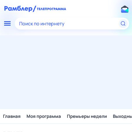
Поиск по интернету
Главная
Моя программа
Премьеры недели
Выходн