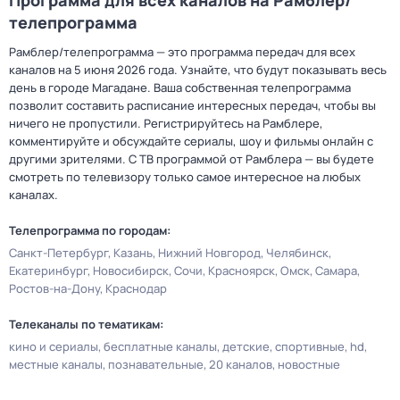
Программа для всех каналов на Рамблер/
телепрограмма
Рамблер/телепрограмма — это программа передач для всех
каналов на 5 июня 2026 года. Узнайте, что будут показывать весь
день в городе Магадане. Ваша собственная телепрограмма
позволит составить расписание интересных передач, чтобы вы
ничего не пропустили. Регистрируйтесь на Рамблере,
комментируйте и обсуждайте сериалы, шоу и фильмы онлайн с
другими зрителями. С ТВ программой от Рамблера — вы будете
смотреть по телевизору только самое интересное на любых
каналах.
Телепрограмма по городам:
Санкт-Петербург
Казань
Нижний Новгород
Челябинск
Екатеринбург
Новосибирск
Сочи
Красноярск
Омск
Самара
Ростов-на-Дону
Краснодар
Телеканалы по тематикам:
кино и сериалы
бесплатные каналы
детские
спортивные
hd
местные каналы
познавательные
20 каналов
новостные