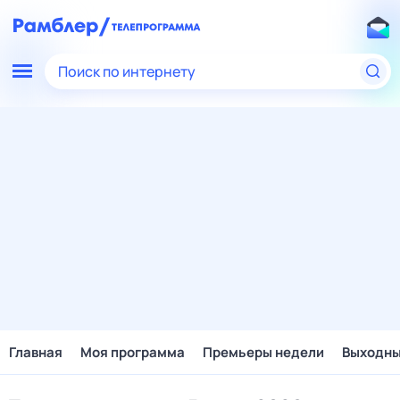
Поиск по интернету
Главная
Моя программа
Премьеры недели
Выходн