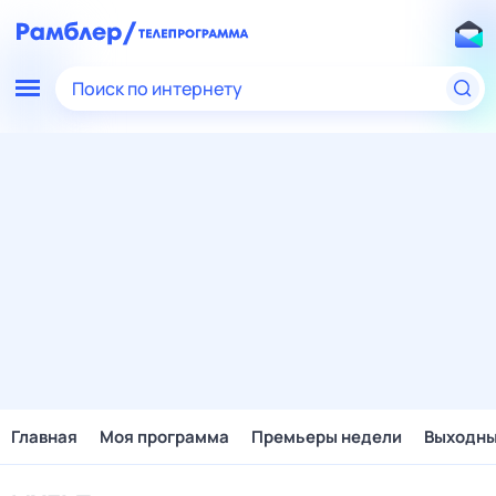
Поиск по интернету
Главная
Моя программа
Премьеры недели
Выходн