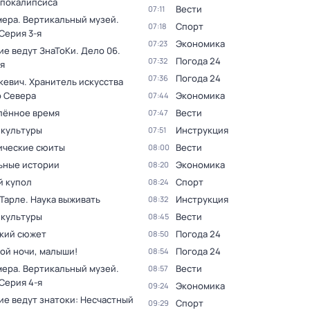
апокалипсиса
Вести
07:11
мера. Вертикальный музей
.
Спорт
07:18
 Серия 3-я
Экономика
07:23
ие ведут ЗнаТоКи. Дело 06
.
Погода 24
07:32
я
Погода 24
07:36
кевич. Хранитель искусства
о Севера
Экономика
07:44
лённое время
Вести
07:47
 культуры
Инструкция
07:51
ческие сюиты
Вести
08:00
ьные истории
Экономика
08:20
 купол
Спорт
08:24
Тарле. Наука выживать
Инструкция
08:32
 культуры
Вести
08:45
кий сюжет
Погода 24
08:50
ой ночи, малыши!
Погода 24
08:54
мера. Вертикальный музей
.
Вести
08:57
 Серия 4-я
Экономика
09:24
ие ведут знатоки: Несчастный
Спорт
09:29