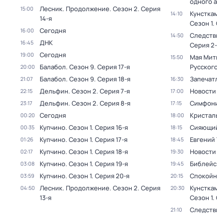
одного 
Лесник. Продолжение
. Сезон 2
. Серия
15:00
Кунстка
14:10
14-я
Сезон 1
.
Сегодня
16:00
Следств
14:50
ДНК
16:45
Серия 2-
Сегодня
19:00
Мая Мит
15:50
Балабол
. Сезон 9
. Серия 17-я
Русског
20:00
Балабол
. Сезон 9
. Серия 18-я
Запечат
21:07
16:30
Дельфин
. Сезон 2
. Серия 7-я
Новости
22:15
17:00
Дельфин
. Сезон 2
. Серия 8-я
Симфони
23:17
17:15
Сегодня
Кристал
00:20
18:00
Купчино
. Сезон 1
. Серия 16-я
Сияющий
00:35
18:15
Купчино
. Сезон 1
. Серия 17-я
Евгений 
01:26
18:45
Купчино
. Сезон 1
. Серия 18-я
Новости
02:17
19:30
Купчино
. Сезон 1
. Серия 19-я
Библейс
03:08
19:45
Купчино
. Сезон 1
. Серия 20-я
Спокойн
03:59
20:15
Лесник. Продолжение
. Сезон 2
. Серия
Кунстка
04:50
20:30
13-я
Сезон 1
.
Следств
21:10