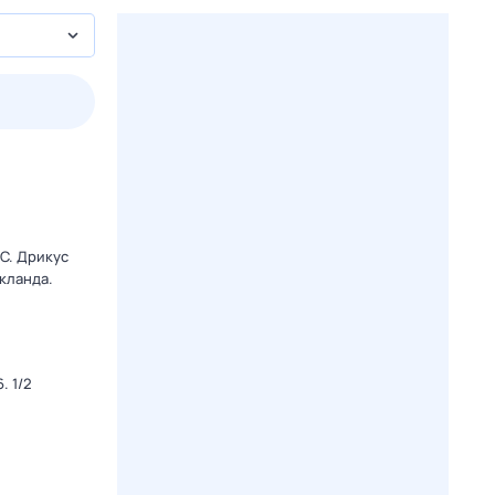
2 авг,
вс
3 авг,
пн
4 авг,
вт
5 авг,
ср
Вчера
Сегодня
C. Дрикус
кланда.
. 1/2