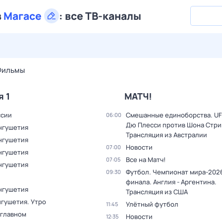
в
Магасе
:
все ТВ-каналы
28 июл,
вт
29 июл,
ср
30 июл,
чт
31 июл,
пт
1 авг,
сб
Фильмы
я 1
МАТЧ!
ссии
Смешанные единоборства. UF
06:00
Дю Плесси против Шона Стри
нгушетия
Трансляция из Австралии
нгушетия
Новости
07:00
нгушетия
Все на Матч!
07:05
нгушетия
Футбол. Чемпионат мира-2026
09:30
финала. Англия - Аргентина.
нгушетия
Трансляция из США
нгушетия. Утро
Улётный футбол
11:45
 главном
Новости
12:35