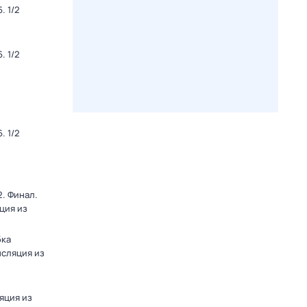
. 1/2
. 1/2
. 1/2
. Финал.
ция из
бка
нсляция из
яция из