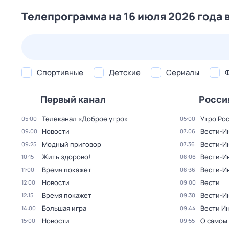
Телепрограмма на 16 июля 2026 года 
24 июл,
пт
25 июл,
сб
26 июл,
вс
27 июл,
пн
Спортивные
Детские
Сериалы
Первый канал
Росси
Телеканал «Доброе утро»
Утро Ро
05:00
05:00
Новости
Вести-И
09:00
07:06
Модный приговор
Вести-И
09:25
07:36
Жить здорово!
Вести-И
10:15
08:06
Время покажет
Вести-И
11:00
08:36
Новости
Вести
12:00
09:00
Время покажет
Вести-И
12:15
09:30
Большая игра
Вести И
14:00
09:44
Новости
О самом
15:00
09:55