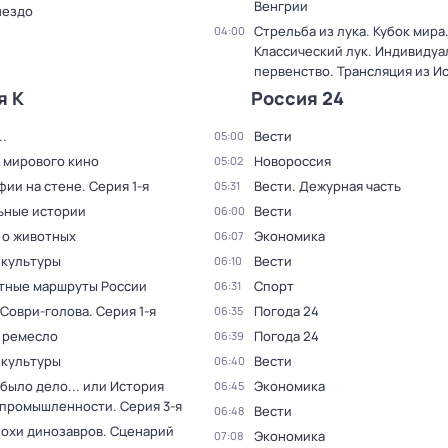
Венгрии
нездо
Стрельба из лука. Кубок мира
04:00
Классический лук. Индивиду
первенство. Трансляция из И
я К
Россия 24
.
Вести
05:00
 мирового кино
Новороссия
05:02
фии на стене
. Серия 1-я
Вести. Дежурная часть
05:31
ьные истории
Вести
06:00
 о животных
Экономика
06:07
 культуры
Вести
06:10
тные маршруты России
Спорт
06:31
 Соври-голова
. Серия 1-я
Погода 24
06:35
 ремесло
Погода 24
06:39
 культуры
Вести
06:40
было дело... или История
Экономика
06:45
 промышленности
. Серия 3-я
Вести
06:48
похи динозавров. Сценарий
Экономика
07:08