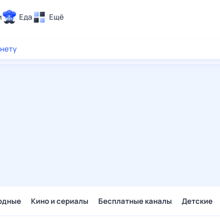
и
Еда
Ещё
Почта
рнету
ия и отдых
Поиск
Погода
ТВ-программа
и и тренды
 ситуации
 вместе
Помощь
одные
Кино и сериалы
Бесплатные каналы
Детские