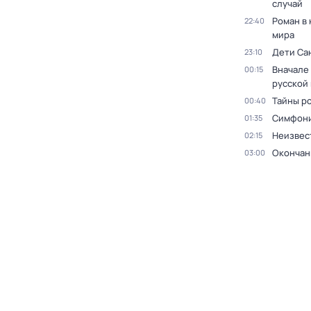
случай
Роман в
22:40
мира
Дети Са
23:10
Вначале 
00:15
русской
Тайны р
00:40
Симфони
01:35
Неизвес
02:15
Окончан
03:00