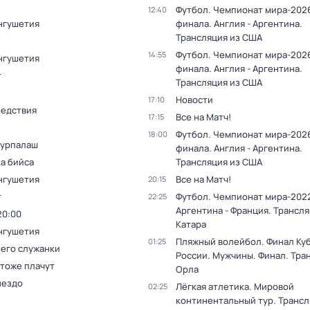
Футбол. Чемпионат мира-2026
12:40
нгушетия
финала. Англия - Аргентина.
Трансляция из США
Футбол. Чемпионат мира-2026
14:55
нгушетия
финала. Англия - Аргентина.
т
Трансляция из США
Новости
17:10
ледствия
Все на Матч!
17:15
Футбол. Чемпионат мира-2026
18:00
турпалаш
финала. Англия - Аргентина.
а бийса
Трансляция из США
нгушетия
Все на Матч!
20:15
т
Футбол. Чемпионат мира-2022
22:25
Аргентина - Франция. Трансля
20:00
Катара
нгушетия
Пляжный волейбол. Финал Ку
01:25
 его служанки
России. Мужчины. Финал. Тра
 тоже плачут
Орла
нездо
Лёгкая атлетика. Мировой
02:25
континентальный тур. Трансл