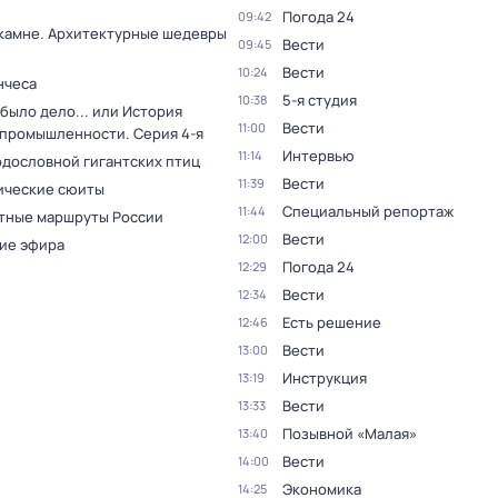
Погода 24
09:42
 камне. Архитектурные шедевры
Вести
09:45
Вести
10:24
нчеса
5-я студия
10:38
было дело... или История
Вести
11:00
 промышленности
. Серия 4-я
Интервью
11:14
одословной гигантских птиц
Вести
11:39
ческие сюиты
Специальный репортаж
11:44
тные маршруты России
Вести
12:00
ие эфира
Погода 24
12:29
Вести
12:34
Есть решение
12:46
Вести
13:00
Инструкция
13:19
Вести
13:33
Позывной «Малая»
13:40
Вести
14:00
Экономика
14:25