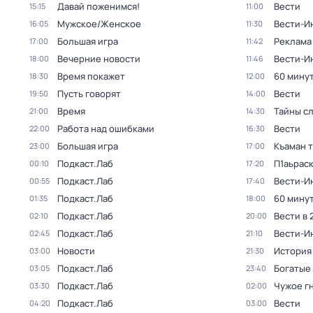
Давай поженимся!
Вести
15:15
11:00
Мужское/Женское
Вести-И
16:05
11:30
Большая игра
Реклама
17:00
11:42
Вечерние новости
Вести-И
18:00
11:46
Время покажет
60 мину
18:30
12:00
Пусть говорят
Вести
19:50
14:00
Время
Тайны с
21:00
14:30
Работа над ошибками
Вести
22:00
16:30
Большая игра
Къаман 
23:00
17:00
Подкаст.Лаб
П1аьраск
00:10
17:20
Подкаст.Лаб
Вести-И
00:55
17:40
Подкаст.Лаб
60 мину
01:35
18:00
Подкаст.Лаб
Вести в 
02:10
20:00
Подкаст.Лаб
Вести-И
02:45
21:10
Новости
История
03:00
21:30
Подкаст.Лаб
Богатые
03:05
23:40
Подкаст.Лаб
Чужое г
03:30
02:00
Подкаст.Лаб
Вести
04:20
03:00