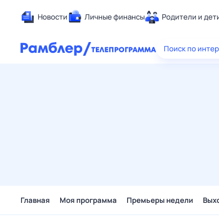
Новости
Личные финансы
Родители и дет
Здоровье
Поиск по инте
Развлечен
Дом и уют
Спорт
Карьера
Авто
Технологи
Жизненные
Сберегаем
Гороскопы
Главная
Моя программа
Премьеры недели
Вых