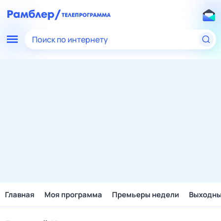
Поиск по интернету
Главная
Моя программа
Премьеры недели
Выходн