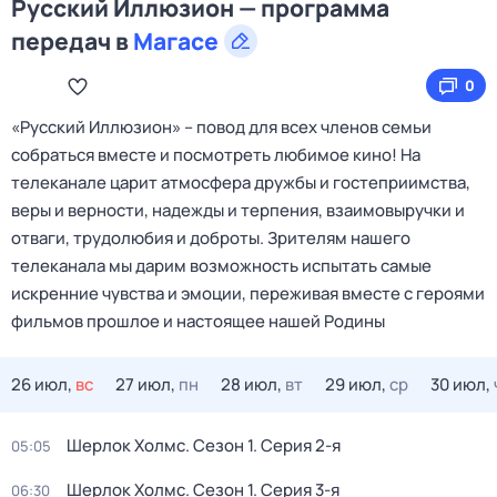
Русский Иллюзион — программа
передач в
Магасе
0
«Русский Иллюзион» – повод для всех членов семьи
собраться вместе и посмотреть любимое кино! На
телеканале царит атмосфера дружбы и гостеприимства,
веры и верности, надежды и терпения, взаимовыручки и
отваги, трудолюбия и доброты. Зрителям нашего
телеканала мы дарим возможность испытать самые
искренние чувства и эмоции, переживая вместе с героями
фильмов прошлое и настоящее нашей Родины
26 июл,
вс
27 июл,
пн
28 июл,
вт
29 июл,
ср
30 июл,
Шерлок Холмс
. Сезон 1
. Серия 2-я
05:05
Шерлок Холмс
. Сезон 1
. Серия 3-я
06:30