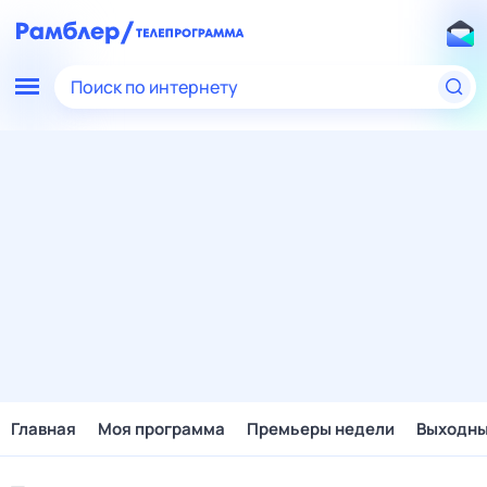
Поиск по интернету
Главная
Моя программа
Премьеры недели
Выходн