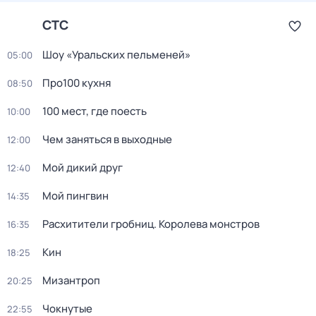
СТС
Шоу «Уральских пельменей»
05:00
Про100 кухня
08:50
100 мест, гдe поеcть
10:00
Чем заняться в выходные
12:00
Мой дикий друг
12:40
Мой пингвин
14:35
Расхитители гробниц. Королева монстров
16:35
Кин
18:25
Мизантроп
20:25
Чокнутые
22:55