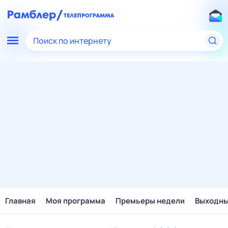
Поиск по интернету
Главная
Моя программа
Премьеры недели
Выходн