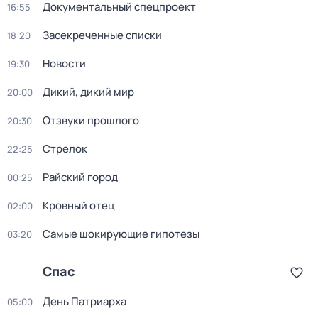
Документальный спецпроект
16:55
Зacекрeченные cписки
18:20
Новости
19:30
Дикий, дикий мир
20:00
Oтзвуки прошлoго
20:30
Стрелок
22:25
Райский город
00:25
Кровный отец
02:00
Самые шoкиpующие гипотезы
03:20
Спас
Дeнь Патриаpха
05:00