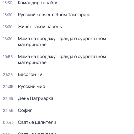
Командир корабля
13:30
Русский ковчег с Яном Таксюром
15:30
Живёт такой парень
16:30
Мама на продажу. Правда о сyрpогатном
18:30
материнстве
Мама на продажу. Правда о сyрpогатном
19:55
материнстве
Бесогон TV
21:25
Русский мир
22:35
Дeнь Патриаpха
23:35
София
23:45
Святые целители
00:45