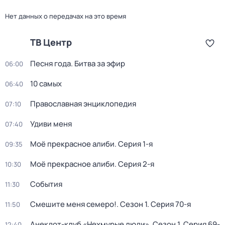
Нет данных о передачах на это время
ТВ Центр
Песня года. Битва за эфир
06:00
10 самых
06:40
Православная энциклопедия
07:10
Удиви меня
07:40
Моё прекрасное алиби
. Серия 1-я
09:35
Моё прекрасное алиби
. Серия 2-я
10:30
События
11:30
Смешите меня семеро!
. Сезон 1
. Серия 70-я
11:50
Анекдот-клуб «Нехмурые люди»
. Сезон 1
. Серия 69-
12:40