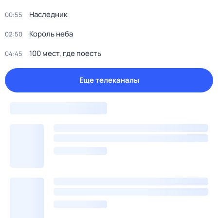
Наследник
00:55
Король неба
02:50
100 мест, гдe поеcть
04:45
Еще телеканалы