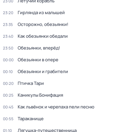
Летучий корабль
23:00
Гирлянда из малышей
23:20
Осторожно, обезьянки!
23:35
Как обезьянки обедали
23:40
Обезьянки, вперёд!
23:50
Обезьянки в опере
00:00
Обезьянки и грабители
00:10
Птичка Тари
00:20
Каникулы Бонифация
00:25
Как львёнок и черепаха пели песню
00:45
Тараканище
00:55
Лягушка-путешественница
01:10