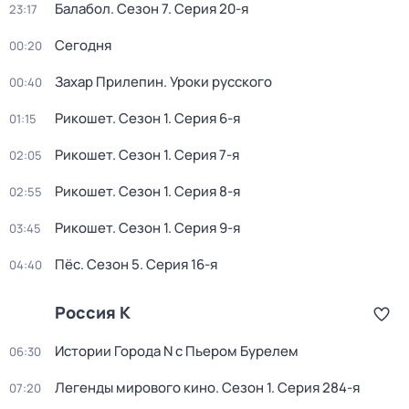
Балабол
. Сезон 7
. Серия 20-я
23:17
Сегодня
00:20
Захар Прилепин. Уроки русского
00:40
Рикошет
. Сезон 1
. Серия 6-я
01:15
Рикошет
. Сезон 1
. Серия 7-я
02:05
Рикошет
. Сезон 1
. Серия 8-я
02:55
Рикошет
. Сезон 1
. Серия 9-я
03:45
Пёс
. Сезон 5
. Серия 16-я
04:40
Россия К
Истории Города N с Пьером Бурелем
06:30
Легенды мирового кино
. Сезон 1
. Серия 284-я
07:20