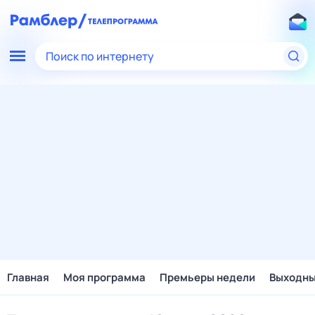
Поиск по интернету
Главная
Моя программа
Премьеры недели
Выходн