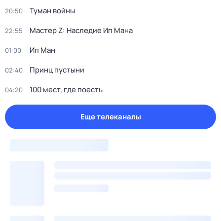
Туман войны
20:50
Мастер Z: Наследие Ип Мана
22:55
Ип Ман
01:00
Принц пустыни
02:40
100 мест, где поесть
04:20
Еще телеканалы