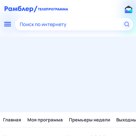
Поиск по интернету
Главная
Моя программа
Премьеры недели
Выходн