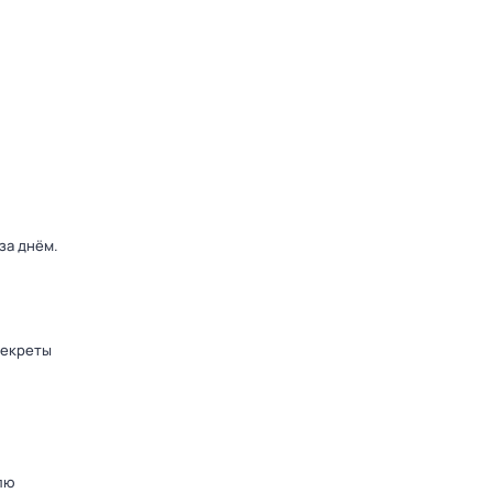
 за днём
.
секреты
лю