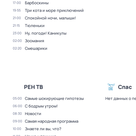
Барбоскины
17:00
Три кота и море приключений
19:55
Спокойной ночи, малыши!
21:00
Тюленьки
21:15
Ну, погоди! Каникулы
23:00
Зоомания
02:00
Смешарики
02:20
РЕН ТВ
Спас
Самые шoкиpующие гипотезы
Нет данных о п
05:00
С бодрым утром!
06:00
Новости
08:30
Самая народная программа
09:00
Знаете ли вы, что?
10:00