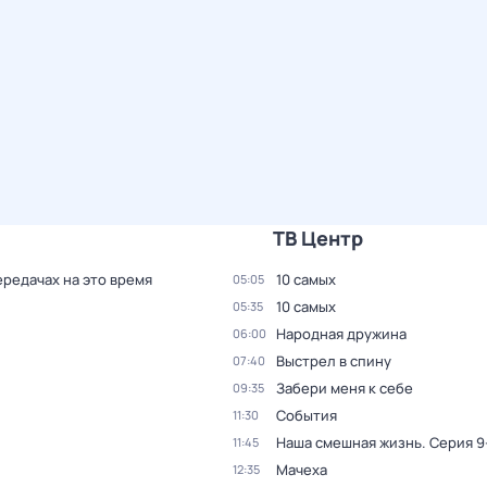
ТВ Центр
ередачах на это время
10 самых
05:05
10 самых
05:35
Народная дружина
06:00
Выстрел в спину
07:40
Забери меня к себе
09:35
События
11:30
Наша смешная жизнь
. Серия 9
11:45
Мачеха
12:35