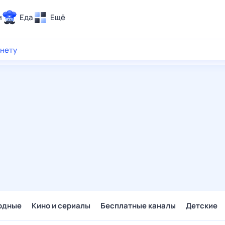
и
Еда
Ещё
Почта
рнету
ия и отдых
Поиск
Погода
ТВ-программа
и и тренды
 ситуации
 вместе
Помощь
одные
Кино и сериалы
Бесплатные каналы
Детские