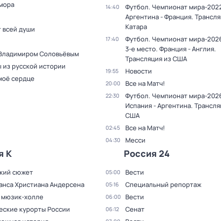
мора
Футбол. Чемпионат мира-2022
14:40
Аргентина - Франция. Трансля
Катара
т всей души
Футбол. Чемпионат мира-2026
17:40
3-е место. Франция - Англия.
 Владимиром Соловьёвым
Трансляция из США
 из русской истории
Новости
19:55
моё сердце
Все на Матч!
20:00
Футбол. Чемпионат мира-2026
22:30
Испания - Аргентина. Трансля
США
Все на Матч!
02:45
Месси
04:30
я К
Россия 24
кий сюжет
Вести
05:00
Ганса Христиана Андерсена
Специальный репортаж
05:16
в мюзик-холле
Вести
06:00
еские курорты России
Сенат
06:12