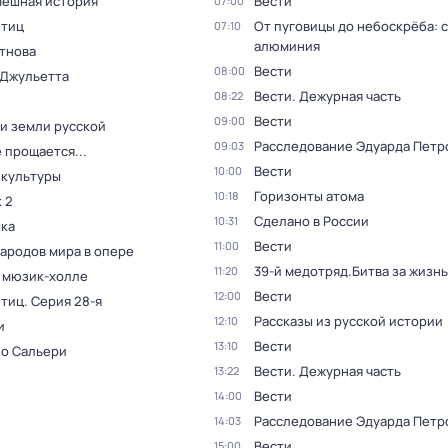
мешная история
Вести
07:00
птиц
От пуговицы до небоскрёба: 
07:10
алюминия
тнова
Вести
08:00
 Джульетта
Вести. Дежурная часть
08:22
Вести
09:00
и земли русской
Расследование Эдуарда Петр
09:03
 прощается...
Вести
10:00
 культуры
Горизонты атома
10:18
 2
Сделано в России
10:31
ка
Вести
11:00
народов мира в опере
39-й медотряд.Битва за жизнь
11:20
в мюзик-холле
Вести
12:00
птиц
. Серия 28-я
Рассказы из русской истории
12:10
и
Вести
13:10
 о Сальери
Вести. Дежурная часть
13:22
Вести
14:00
Расследование Эдуарда Петр
14:03
Вести
15:00