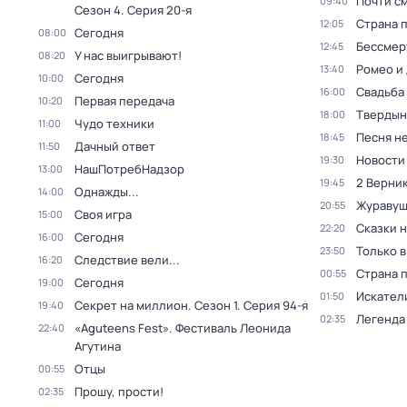
Почти с
09:40
Сезон 4
. Серия 20-я
Страна 
12:05
Сегодня
08:00
Бессмер
12:45
У нас выигрывают!
08:20
Ромео и
13:40
Сегодня
10:00
Свадьба
16:00
Первая передача
10:20
Твердын
18:00
Чудо техники
11:00
Песня не
18:45
Дачный ответ
11:50
Новости
19:30
НашПотребНадзор
13:00
2 Верник
19:45
Однажды...
14:00
Журавуш
20:55
Своя игра
15:00
Сказки 
22:20
Сегодня
16:00
Только 
23:50
Следствие вели...
16:20
Страна 
00:55
Сегодня
19:00
Искател
01:50
Секрет на миллион
. Сезон 1
. Серия 94-я
19:40
Легенда
02:35
«Aguteens Fest». Фестиваль Леонида
22:40
Агутина
Отцы
00:55
Прошу, прости!
02:35