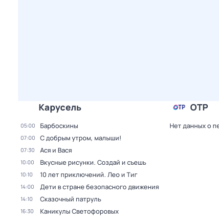
Карусель
ОТР
Барбоскины
Нет данных о п
05:00
С добрым утром, малыши!
07:00
Ася и Вася
07:30
Вкусные рисунки. Создай и съешь
10:00
10 лет приключений. Лео и Тиг
10:10
Дети в стране безопасного движения
14:00
Сказочный патруль
14:10
Каникулы Светофоровых
16:30