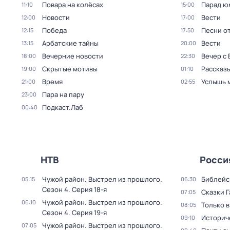
Повара на колёсах
Парад ю
11:10
15:00
Новости
Вести
12:00
17:00
Победа
Песни о
12:15
17:50
Арбатские тайны
Вести
13:15
20:00
Вечерние новости
Вечер с
18:00
22:30
Скрытые мотивы
Рассказы
19:00
01:10
Время
Услышь 
21:00
02:55
Пара на пару
23:00
Подкаст.Лаб
00:40
НТВ
Росси
Чужой район. Выстрел из прошлого
.
Библейс
05:15
06:30
Сезон 4
. Серия 18-я
Сказки 
07:05
Чужой район. Выстрел из прошлого
.
06:10
Только 
08:05
Сезон 4
. Серия 19-я
Историч
09:10
Чужой район. Выстрел из прошлого
.
07:05