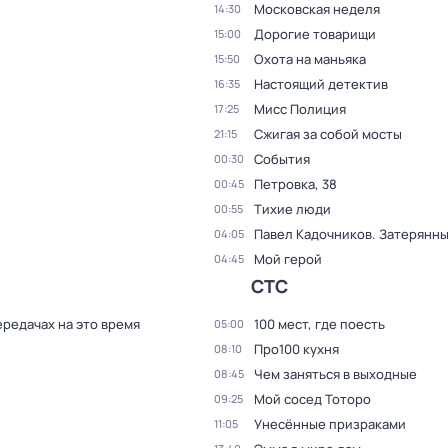
Московская неделя
14:30
Дорогие товарищи
15:00
Охота на маньяка
15:50
Настоящий детектив
16:35
Мисс Полиция
17:25
Сжигая за собой мосты
21:15
События
00:30
Петровка, 38
00:45
Тихие люди
00:55
Павел Кадочников. Затерянны
04:05
Мой герой
04:45
СТС
ередачах на это время
100 мест, где поесть
05:00
Про100 кухня
08:10
Чем заняться в выходные
08:45
Мой сосед Тоторо
09:25
Унесённые призраками
11:05