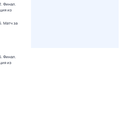
. Финал.
ция из
. Матч за
. Финал.
ция из