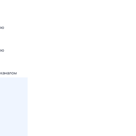
лю
лю
 каналом