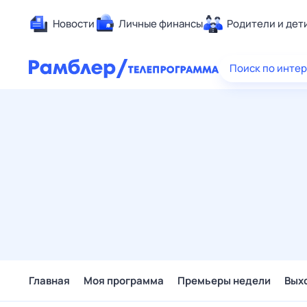
Новости
Личные финансы
Родители и дет
Здоровье
Поиск по инте
Развлечен
Дом и уют
Спорт
Карьера
Авто
Технологи
Жизненные
Сберегаем
Гороскопы
Главная
Моя программа
Премьеры недели
Вых