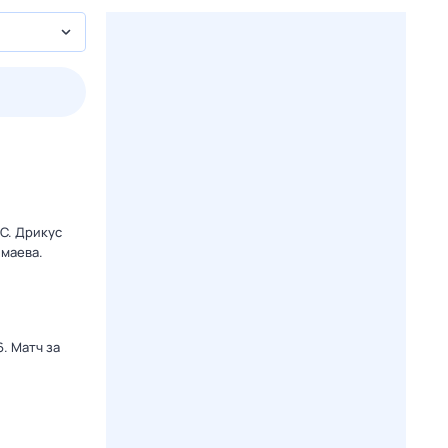
3 авг,
пн
4 авг,
вт
5 авг,
ср
6 авг,
чт
Вчера
Сегодня
C. Дрикус
маева.
. Матч за