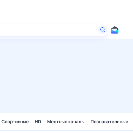
Спортивные
HD
Местные каналы
Познавательные