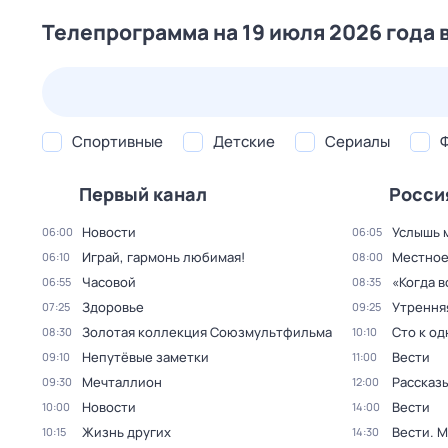
Телепрограмма на 19 июля 2026 года 
25 июл,
сб
26 июл,
вс
27 июл,
пн
28 июл,
вт
Спортивные
Детские
Сериалы
Первый канал
Росси
Новости
Услышь 
06:00
06:05
Играй, гармонь любимая!
Местное
06:10
08:00
Часовой
«Когда 
06:55
08:35
Здоровье
Утрення
07:25
09:25
Золотая коллекция Союзмультфильма
Сто к о
08:30
10:10
Непутёвые заметки
Вести
09:10
11:00
Мечталлион
Рассказы
09:30
12:00
Новости
Вести
10:00
14:00
Жизнь других
Вести. 
10:15
14:30