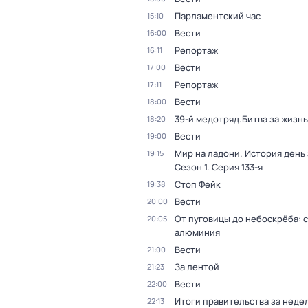
Парламентский час
15:10
Вести
16:00
Репортаж
16:11
Вести
17:00
Репортаж
17:11
Вести
18:00
39-й медотряд.Битва за жизнь
18:20
Вести
19:00
Мир на ладони. История день
19:15
Сезон 1
. Серия 133-я
Стоп Фейк
19:38
Вести
20:00
От пуговицы до небоскрёба: 
20:05
алюминия
Вести
21:00
За лентой
21:23
Вести
22:00
Итоги правительства за неде
22:13