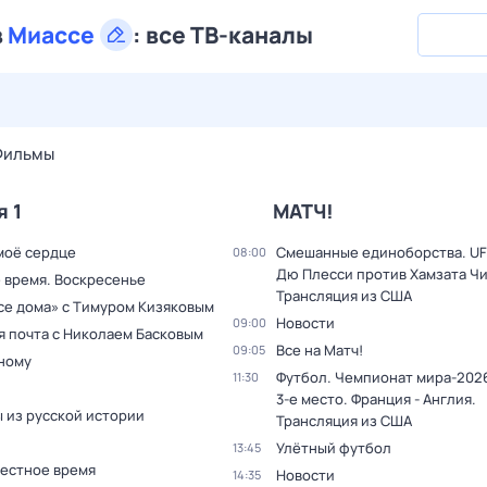
в
Миассе
:
все ТВ-каналы
29 июл,
ср
30 июл,
чт
31 июл,
пт
1 авг,
сб
2 авг,
вс
Фильмы
я 1
МАТЧ!
моё сердце
Смешанные единоборства. UF
08:00
Дю Плесси против Хамзата Чи
 время. Воскресенье
Трансляция из США
все дома» с Тимуром Кизяковым
Новости
09:00
я почта с Николаем Басковым
Все на Матч!
09:05
дному
Футбол. Чемпионат мира-2026
11:30
3-е место. Франция - Англия.
 из русской истории
Трансляция из США
Улётный футбол
13:45
Местное время
Новости
14:35