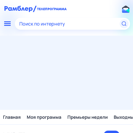
Поиск по интернету
Главная
Моя программа
Премьеры недели
Выходн