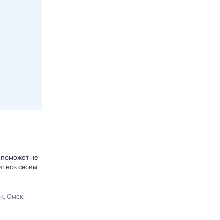
р поможет не
итесь своим
ск
Омск