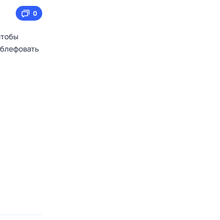
0
чтобы
е блефовать