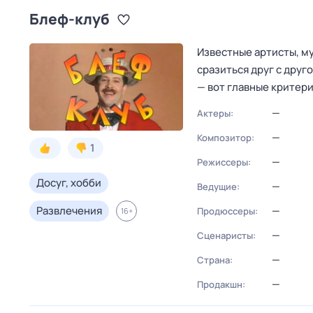
Блеф-клуб
Известные артисты, м
сразиться друг с друг
— вот главные критери
—
Актеры:
—
Композитор:
1
—
Режиссеры:
Досуг, хобби
—
Ведущие:
Развлечения
—
Продюссеры:
16
+
—
Сценаристы:
—
Страна:
—
Продакшн: