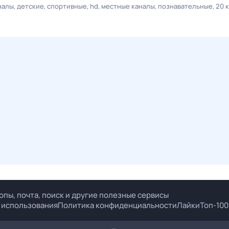
налы
детские
спортивные
hd
местные каналы
познавательные
20 
опы, почта, поиск и другие полезные сервисы
 использования
Политика конфиденциальности
Лайки
Топ-100