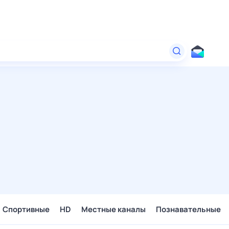
Спортивные
HD
Местные каналы
Познавательные