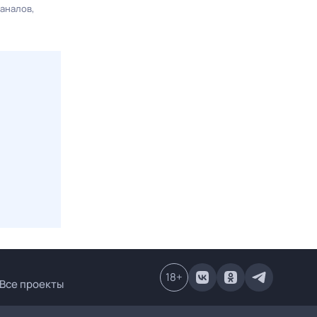
каналов
18
+
Все проекты