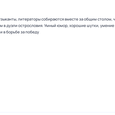
узыканты, литераторы собираются вместе за общим столом, 
ом в дуэли острословия. Умный юмор, хорошие шутки, умени
и в борьбе за победу