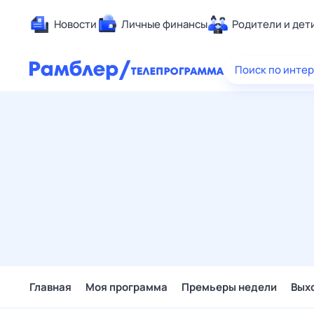
Новости
Личные финансы
Родители и дет
Здоровье
Поиск по инте
Развлечен
Дом и уют
Спорт
Карьера
Авто
Технологи
Жизненные
Сберегаем
Гороскопы
Главная
Моя программа
Премьеры недели
Вых