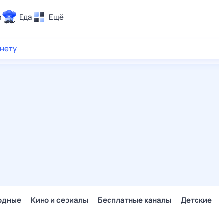
и
Еда
Ещё
Почта
рнету
ия и отдых
Поиск
Погода
ТВ-программа
и и тренды
 ситуации
 вместе
Помощь
одные
Кино и сериалы
Бесплатные каналы
Детские