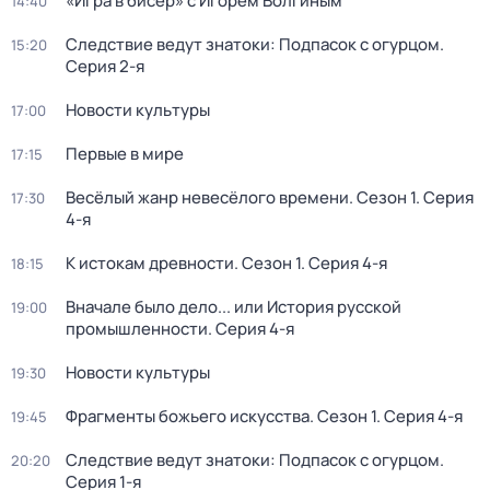
«Игра в бисер» с Игорем Волгиным
14:40
Следствие ведут знатоки: Подпасок с огурцом
.
15:20
Серия 2-я
Новости культуры
17:00
Первые в мире
17:15
Весёлый жанр невесёлого времени
. Сезон 1
. Серия
17:30
4-я
К истокам древности
. Сезон 1
. Серия 4-я
18:15
Вначале было дело... или История русской
19:00
промышленности
. Серия 4-я
Новости культуры
19:30
Фрагменты божьего искусства
. Сезон 1
. Серия 4-я
19:45
Следствие ведут знатоки: Подпасок с огурцом
.
20:20
Серия 1-я