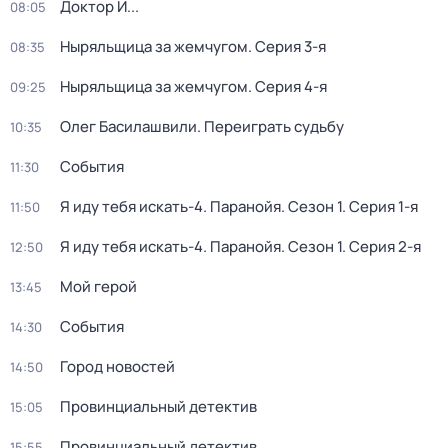
Доктор И...
08:05
Ныряльщица за жемчугом
. Серия 3-я
08:35
Ныряльщица за жемчугом
. Серия 4-я
09:25
Олег Басилашвили. Переиграть судьбу
10:35
События
11:30
Я иду тебя искать-4. Паранойя
. Сезон 1
. Серия 1-я
11:50
Я иду тебя искать-4. Паранойя
. Сезон 1
. Серия 2-я
12:50
Мой герой
13:45
События
14:30
Город новостей
14:50
Провинциальный детектив
15:05
Провинциальный детектив
15:55