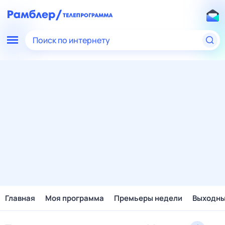
Поиск по интернету
Главная
Моя программа
Премьеры недели
Выходн