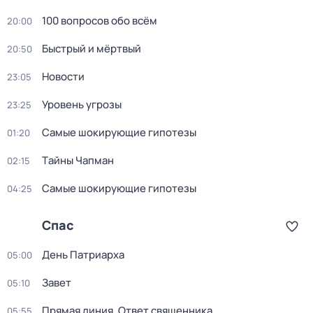
100 вопросов обо всём
20:00
Быстpый и мёpтвый
20:50
Новости
23:05
Уровень угрозы
23:25
Самые шoкиpующие гипотезы
01:20
Тaйны Чапман
02:15
Самые шoкиpующие гипотезы
04:25
Спас
День Патриарха
05:00
Зaвeт
05:10
Прямая линия. Ответ священника
05:55