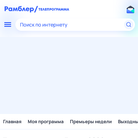
Поиск по интернету
Главная
Моя программа
Премьеры недели
Выходн