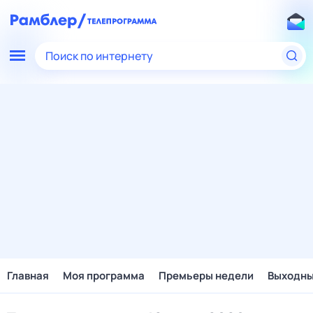
Поиск по интернету
Главная
Моя программа
Премьеры недели
Выходн