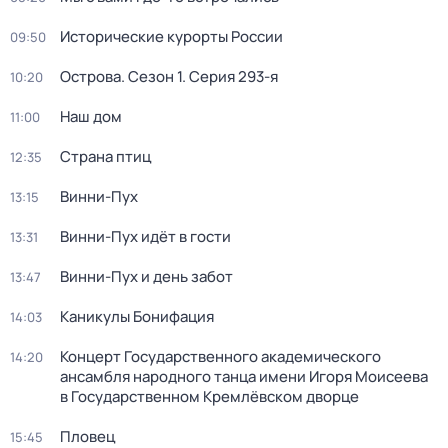
Исторические курорты России
09:50
Острова
. Сезон 1
. Серия 293-я
10:20
Наш дом
11:00
Страна птиц
12:35
Винни-Пух
13:15
Винни-Пух идёт в гости
13:31
Винни-Пух и день забот
13:47
Каникулы Бонифация
14:03
Концерт Государственного академического
14:20
ансамбля народного танца имени Игоря Моисеева
в Государственном Кремлёвском дворце
Пловец
15:45