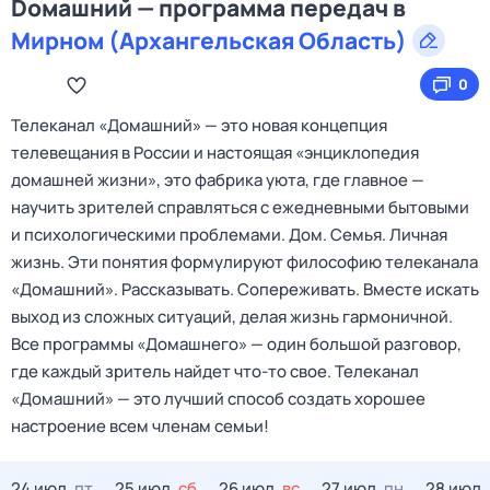
Dомашний — программа передач в
Мирном (Архангельская Область)
0
Телеканал «Домашний» — это новая концепция
телевещания в России и настоящая «энциклопедия
домашней жизни», это фабрика уюта, где главное —
научить зрителей справляться с ежедневными бытовыми
и психологическими проблемами. Дом. Семья. Личная
жизнь. Эти понятия формулируют философию телеканала
«Домашний». Рассказывать. Сопереживать. Вместе искать
выход из сложных ситуаций, делая жизнь гармоничной.
Все программы «Домашнего» — один большой разговор,
где каждый зритель найдет что‑то свое. Телеканал
«Домашний» — это лучший способ создать хорошее
настроение всем членам семьи!
24 июл,
пт
25 июл,
сб
26 июл,
вс
27 июл,
пн
28 июл,