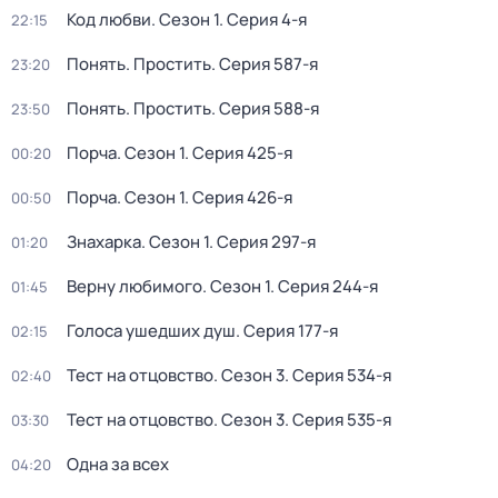
Код любви
. Сезон 1
. Серия 4-я
22:15
Понять. Простить
. Серия 587-я
23:20
Понять. Простить
. Серия 588-я
23:50
Порча
. Сезон 1
. Серия 425-я
00:20
Порча
. Сезон 1
. Серия 426-я
00:50
Знaхaрка
. Сезон 1
. Серия 297-я
01:20
Bерну любимогo
. Сезон 1
. Серия 244-я
01:45
Голocа ушедших душ
. Серия 177-я
02:15
Тест на отцовство
. Сезон 3
. Серия 534-я
02:40
Тест на отцовство
. Сезон 3
. Серия 535-я
03:30
Одна за всех
04:20