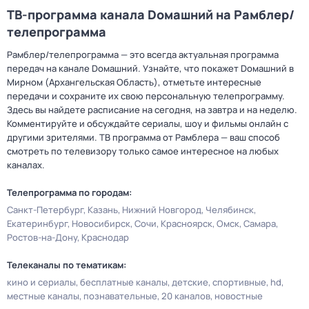
ТВ-программа канала Dомашний на Рамблер/
телепрограмма
Рамблер/телепрограмма — это всегда актуальная программа
передач на канале Dомашний. Узнайте, что покажет Dомашний в
Мирном (Архангельская Область), отметьте интересные
передачи и сохраните их свою персональную телепрограмму.
Здесь вы найдете расписание на сегодня, на завтра и на неделю.
Комментируйте и обсуждайте сериалы, шоу и фильмы онлайн с
другими зрителями. ТВ программа от Рамблера — ваш способ
смотреть по телевизору только самое интересное на любых
каналах.
Телепрограмма по городам:
Санкт-Петербург
Казань
Нижний Новгород
Челябинск
Екатеринбург
Новосибирск
Сочи
Красноярск
Омск
Самара
Ростов-на-Дону
Краснодар
Телеканалы по тематикам:
кино и сериалы
бесплатные каналы
детские
спортивные
hd
местные каналы
познавательные
20 каналов
новостные