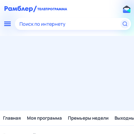
Поиск по интернету
Главная
Моя программа
Премьеры недели
Выходн