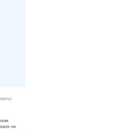
ласть)
ьская
одня, на