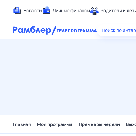
Новости
Личные финансы
Родители и дет
Здоровье
Поиск по инте
Развлечен
Дом и уют
Спорт
Карьера
Авто
Технологи
Жизненные
Сберегаем
Гороскопы
Главная
Моя программа
Премьеры недели
Вых