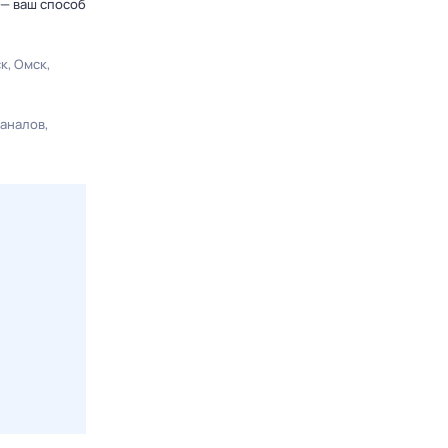
 — ваш способ
ск
Омск
каналов