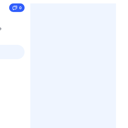
0
е
пт
1 авг,
сб
2 авг,
вс
3 авг,
пн
4 авг,
вт
Вчера
Сегод