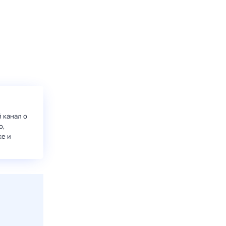
 канал о
о,
ке и