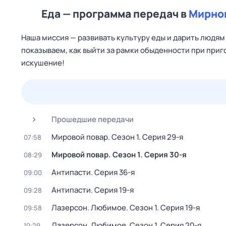
Еда — программа передач в
Мирном
Наша миссия — развивать культуру еды и дарить людям 
показываем, как выйти за рамки обыденности при при
искушение!
23 июл,
чт
24 июл,
пт
25 июл,
сб
26 июл,
вс
Прошедшие передачи
Мировой повар
. Сезон 1
. Серия 29-я
07:58
Мировой повар
. Сезон 1
. Серия 30-я
08:29
Антипасти
. Серия 36-я
09:00
Антипасти
. Серия 19-я
09:28
Лазерсон. Любимое
. Сезон 1
. Серия 19-я
09:58
Лазерсон. Любимое
. Сезон 1
. Серия 20-я
10:29