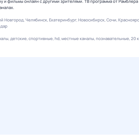
оу и фильмы онлайн с другими зрителями. ТВ программа от Рамблера
аналах.
й Новгород
Челябинск
Екатеринбург
Новосибирск
Сочи
Краснояр
одар
налы
детские
спортивные
hd
местные каналы
познавательные
20 