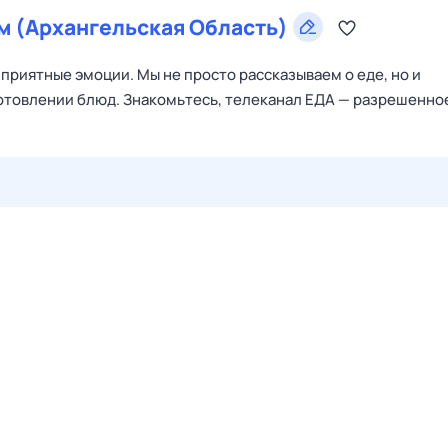
 (Архангельская Область)
приятные эмоции. Мы не просто рассказываем о еде, но и
готовлении блюд. Знакомьтесь, телеканал ЕДА — разрешенно
27 июл,
пн
28 июл,
вт
29 июл,
ср
30 июл,
чт
31 июл,