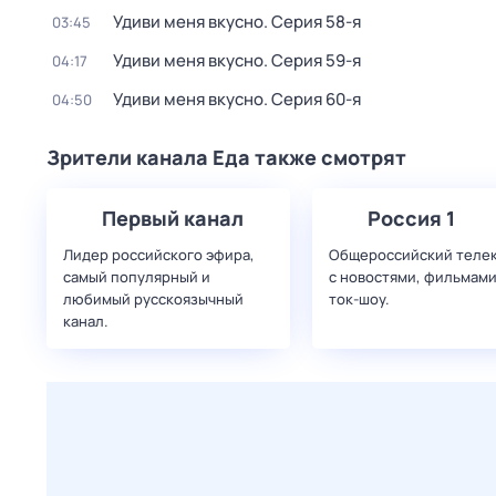
Удиви меня вкусно
. Серия 58-я
03:45
Удиви меня вкусно
. Серия 59-я
04:17
Удиви меня вкусно
. Серия 60-я
04:50
Зрители канала Еда также смотрят
Первый канал
Россия 1
Лидер российского эфира,
Общероссийский теле
самый популярный и
с новостями, фильмами
любимый русскоязычный
ток-шоу.
канал.