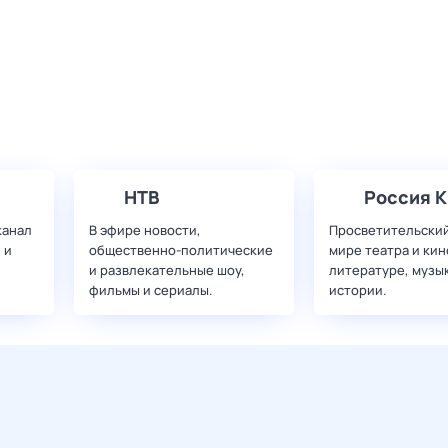
НТВ
Россия К
канал
В эфире новости,
Просветительский
 и
общественно-политические
мире театра и кин
и развлекательные шоу,
литературе, музы
фильмы и сериалы.
истории.