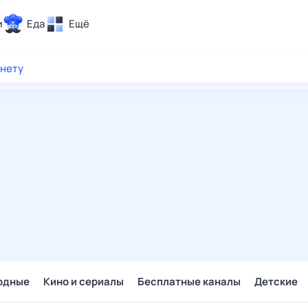
и
Еда
Ещё
Почта
рнету
ия и отдых
Поиск
Погода
ТВ-программа
и и тренды
 ситуации
 вместе
Помощь
одные
Кино и сериалы
Бесплатные каналы
Детские