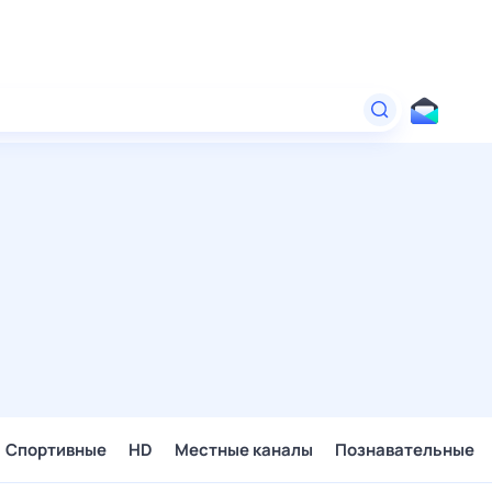
Спортивные
HD
Местные каналы
Познавательные