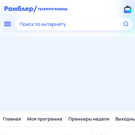
Поиск по интернету
Главная
Моя программа
Премьеры недели
Выходн