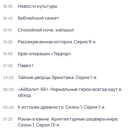
Новости культуры
18:30
Библейский сюжет
18:45
Спокойной ночи, малыши!
19:15
Рассекреченная история
. Серия 9-я
19:30
Крах операции «Террор»
19:55
Павел I
21:00
Тайные дворцы Эрмитажа
. Серия 1-я
23:20
«Айболит-66». Нормальные герои всегда идут в
00:00
обход
К истокам древности
. Сезон 1
. Серия 1-я
00:40
Роман в камне. Архитектурные шедевры мира
.
01:25
Сезон 1
. Серия 13-я