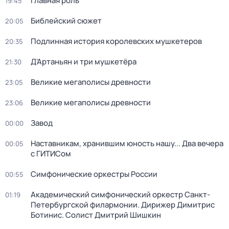
Главная роль
19:45
Библейский сюжет
20:05
Подлинная история королевских мушкетеров
20:35
Д'Артаньян и три мушкетёра
21:30
Великие мегаполисы древности
23:05
Великие мегаполисы древности
23:06
Завод
00:00
Наставникам, хранившим юность нашу... Два вечера
00:05
с ГИТИСом
Симфонические оркестры России
00:55
Академический симфонический оркестр Санкт-
01:19
Петербургской филармонии. Дирижер Димитрис
Ботинис. Солист Дмитрий Шишкин