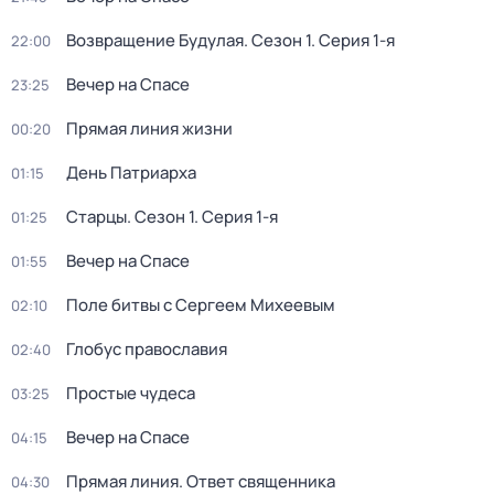
Возвращение Будулая
. Сезон 1
. Серия 1-я
22:00
Вeчер на Спасe
23:25
Прямая линия жизни
00:20
День Патриарха
01:15
Старцы
. Сезон 1
. Серия 1-я
01:25
Вeчер на Спасe
01:55
Поле битвы с Сергеем Михеевым
02:10
Глобус православия
02:40
Простые чудеса
03:25
Вeчер на Спасe
04:15
Прямая линия. Ответ священника
04:30