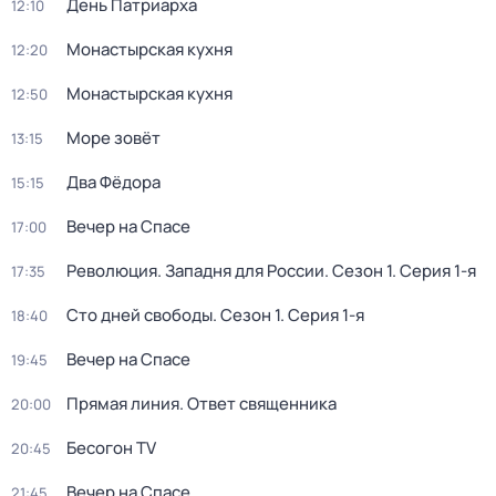
День Патриарха
12:10
Монастырская кухня
12:20
Монастырская кухня
12:50
Море зовёт
13:15
Два Фёдора
15:15
Вeчер на Спасe
17:00
Революция. Западня для России
. Сезон 1
. Серия 1-я
17:35
Сто дней свободы
. Сезон 1
. Серия 1-я
18:40
Вeчер на Спасe
19:45
Прямая линия. Ответ священника
20:00
Бесогон TV
20:45
Вeчер на Спасe
21:45