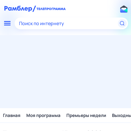
Поиск по интернету
Главная
Моя программа
Премьеры недели
Выходн